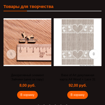
Товары для творчества
Декоративный элемент
Base of Art декупажная
Зайчики (цена за пару)
карта А4 Wood + Lace 31
8,00 руб.
92,00 руб.
В корзину
В корзину