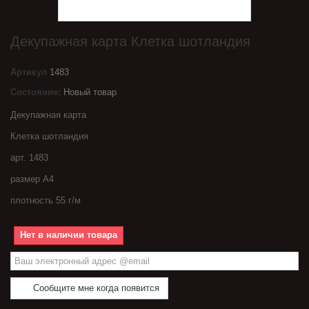
Декупажная карта Клетка шотландия
Артикул
1483
Состояние:
Новый товар
Декупажная карта
Клетка шотландия
арт. 1483
размер А4
плотность 55 г/м
Нет в наличии товара
Сообщите мне когда появится