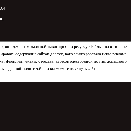
004
ru
но, они делают возможной навигацию по ресурсу. Файлы этого типа не
овать содержание сайтов для тех, кого заинтересовала наша реклама.
ат фамилии, имени, отчества, адресов электронной почты, домашнего
ны с данной политикой , то вы можете покинуть сайт.