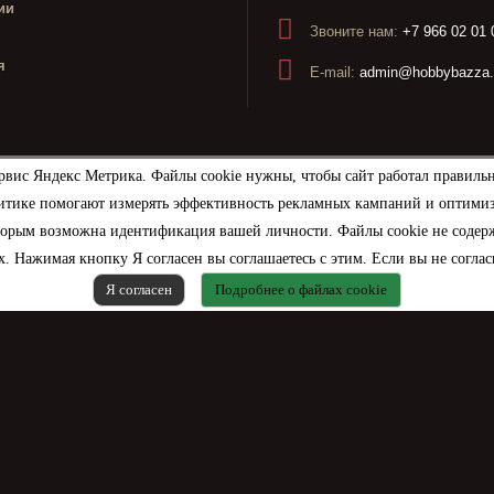
ии
Звоните нам:
+7 966 02 01 
я
E-mail:
admin@hobbybazza.
рвис Яндекс Метрика. Файлы cookie нужны, чтобы сайт работал правиль
итике помогают измерять эффективность рекламных кампаний и оптимизир
торым возможна идентификация вашей личности. Файлы cookie не содерж
. Нажимая кнопку Я согласен вы соглашаетесь с этим. Если вы не соглас
Я согласен
Подробнее о файлах cookie