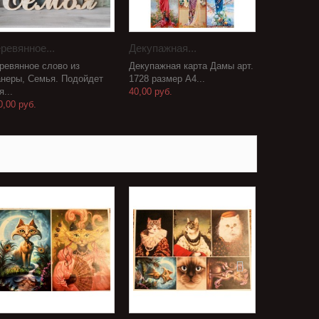
ревянное...
Декупажная...
ревянное слово из
Декупажная карта Дамы арт.
неры, Семья. Подойдет
1728 размер А4...
я...
40,00 руб.
0,00 руб.