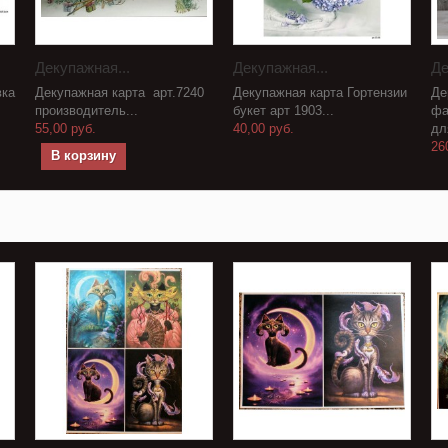
Декупажная...
Декупажная...
Де
вка
Декупажная карта арт.7240
Декупажная карта Гортензии
Де
производитель...
букет арт 1903...
фа
55,00 руб.
40,00 руб.
дл
26
В корзину