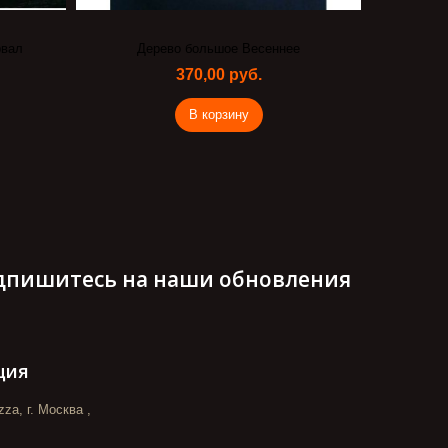
рвал
Дерево большое Весеннее
Дек
370,00 руб.
В корзину
дпишитесь на наши обновления
ция
za, г. Москва ,