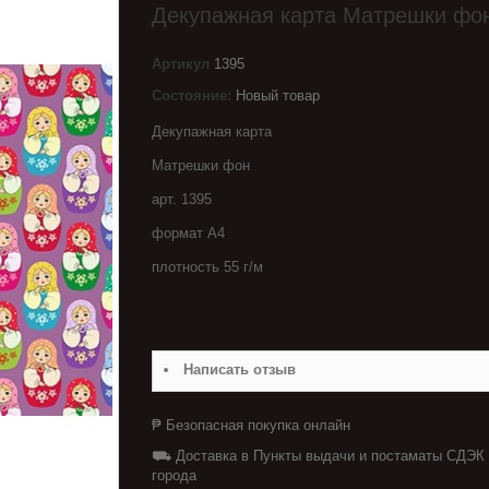
Декупажная карта Матрешки фо
Артикул
1395
Состояние:
Новый товар
Декупажная карта
Матрешки фон
арт. 1395
формат А4
плотность 55 г/м
Написать отзыв
₱ Безопасная покупка онлайн
⛟ Доставка в Пункты выдачи и постаматы СДЭК
города