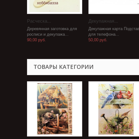
Расческа...
Декупажная...
Деревянная заготовка для
Декупажная карта Подста
росписи и декупажа...
для телефона...
90,00 руб.
50,00 руб.
ТОВАРЫ КАТЕГОРИИ