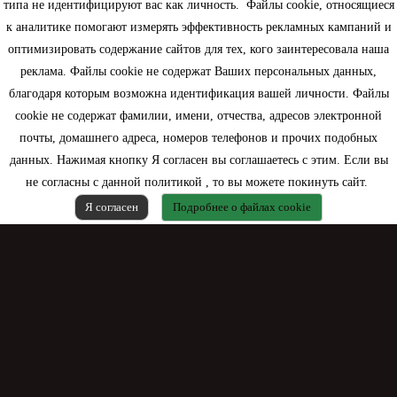
типа не идентифицируют вас как личность. Файлы cookie, относящиеся
Информация
к аналитике помогают измерять эффективность рекламных кампаний и
оптимизировать содержание сайтов для тех, кого заинтересовала наша
Моя учетная запись
реклама. Файлы cookie не содержат Ваших персональных данных,
благодаря которым возможна идентификация вашей личности. Файлы
Контактная информация
cookie не содержат фамилии, имени, отчества, адресов электронной
почты, домашнего адреса, номеров телефонов и прочих подобных
данных. Нажимая кнопку Я согласен вы соглашаетесь с этим. Если вы
не согласны с данной политикой , то вы можете покинуть сайт.
Я согласен
Подробнее о файлах cookie