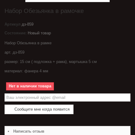
Набор Обезьянка в рамочке
Артикул
дз-859
Состояние:
Новый товар
Набор Обезьянка в рамке
арт. дз-859
размер: 15 см ( подложка + рама), мартышка 5 см
материал: фанера 4 мм
Нет в наличии товара
Сообщите мне когда появится
Написать отзыв