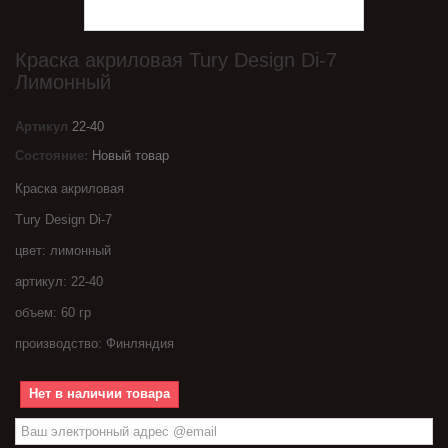
Краска акриловая Tury Design Di-7
Лимонный
Артикул
22-40
Состояние:
Новый товар
Краска акриловая
Tury Design Di-7
цвет: лимонный
артикул: 22-40
объем: 60 гр
производство: Финляндия
Нет в наличии товара