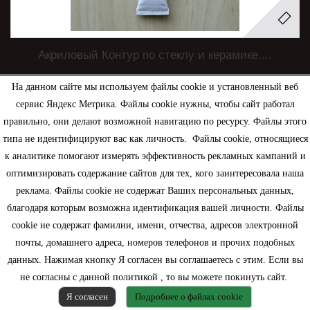
Акриловый Контур по стеклу и керамике,...
На данном сайте мы используем файлы cookie и установленный веб
140,00 руб.
сервис Яндекс Метрика. Файлы cookie нужны, чтобы сайт работал
правильно, они делают возможной навигацию по ресурсу. Файлы этого
В корзину
подробнее
типа не идентифицируют вас как личность. Файлы cookie, относящиеся
к аналитике помогают измерять эффективность рекламных кампаний и
оптимизировать содержание сайтов для тех, кого заинтересовала наша
Нет в наличии
реклама. Файлы cookie не содержат Ваших персональных данных,
благодаря которым возможна идентификация вашей личности. Файлы
cookie не содержат фамилии, имени, отчества, адресов электронной
почты, домашнего адреса, номеров телефонов и прочих подобных
данных. Нажимая кнопку Я согласен вы соглашаетесь с этим. Если вы
1
2
3
Показать все
не согласны с данной политикой , то вы можете покинуть сайт.
Показано 1 - 24 из 54 товаров
Я согласен
Подробнее о файлах cookie