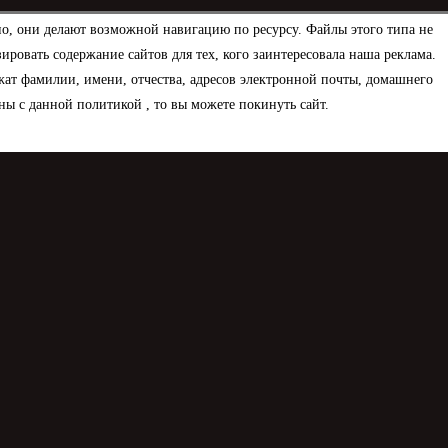
но, они делают возможной навигацию по ресурсу. Файлы этого типа не
овать содержание сайтов для тех, кого заинтересовала наша реклама.
ат фамилии, имени, отчества, адресов электронной почты, домашнего
ны с данной политикой , то вы можете покинуть сайт.