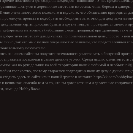
и прочие полезности для создания шедевров "handmade". У нас представлены
еревянные шкатулки
и
деревянные заготовки
из сосны, липы, березы и фанеры 
И еще очень много всего полезного и вкусного, что обязательно пригодится дл
ы проконсультировать и подобрать необходимые заготовки для декупажа лично
,
декупажные карты
,
рисовая бумага
и другие товары проверяются лично и вру
т деформация материалов (небольшие сколы, трещинки) при хранении, так что 
 добротную заготовку для декупажа по привлекательной цене, просто к ней н
 лично, так что мы с полной уверенностью заявляем, что представленный тов
ебовательному покупателю.
уясь
на нашем сайте вы получите возможность участвовать в
бонусной прогр
 отправляем посылочки в самые дальние уголки. Среди наших клиентов есть ст
ромное кол-во рукодельниц на всей территории нашей любимой и необъятной))
любим творчество, поэтому стараемся подходить к нашему делу с душой, прид
 следить здесь на сайте или в нашей группе в контакте
http://vk.com/hobbybazz
 ценим вас, спасибо вам за то, что вы доверяете нам и делаете нас соприча
ем, команда HobbyBazza