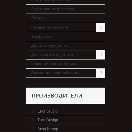
Заготовки из пластика
Поталь
Разные полезности
Трафареты
Дорогим мужчинам
Для занятий с детьми
Упаковочные материалы
Бумага для скрапбукинга
ПРОИЗВОДИТЕЛИ
Enot Studio
Tury Design
Аква-Колор