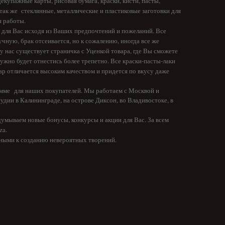
декупажные карты
,
рисовая бумага
,
краски, кисти,
пасты,
так же стеклянные, металлические и пластиковые заготовки для
я работы.
 для Вас исходя из Ваших предпочтений и пожеланий. Все
чную, брак отсеивается, но к сожалению, иногда все же
у нас существует страничка с
Уценкой товара
, где Вы сможете
ужно будет отнестись более трепетно. Все краски-пасты-лаки
ар отличается высоким качеством и придется по вкусу даже
амме
для наших покупателей. Мы работаем с Москвой и
удии в Калининграде, на острове Диксон, во Владивостоке, в
умываем новые бонусы, конкурсы и акции для Вас. За всем
a .
стными к созданию невероятных творений.