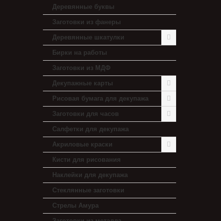
Деревянные буквы
Заготовки из фанеры
Деревянные шкатулки
Бирки на работы
Заготовки из МДФ
Декупажные карты
Рисовая бумага для декупажа
Заготовки для часов
Салфетки для декупажа
Акриловые краски
Кисти для рисования
Наклейки для декупажа
Стеклянные заготовки
Стрелы Амура
Заготовки из металла