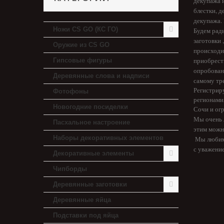
декупажа 
блестки,
д
декупажа. 
Ножи CS GO (КС ГО)
Будем рад
заготовки 
Оружие из CS GO
происходи
приобрести
Гипсовые фигуры
опробованы
Деревянные слова и надписи
самому тр
Регистрир
Фотофоны
регионами,
Новогодние посиделки
Сочи и ог
Мы очень 
Пасхальное настроение
этим можно
Наборы декоративных элементов
Мы любим и
с уважени
Декоративные элементы
Чипборды
Деревянные заготовки
Деревянные яйца
Подставки под яйца