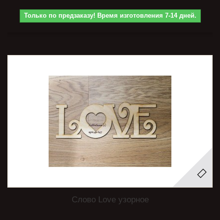
Только по предзаказу! Время изготовления 7-14 дней.
Слово Love узорное