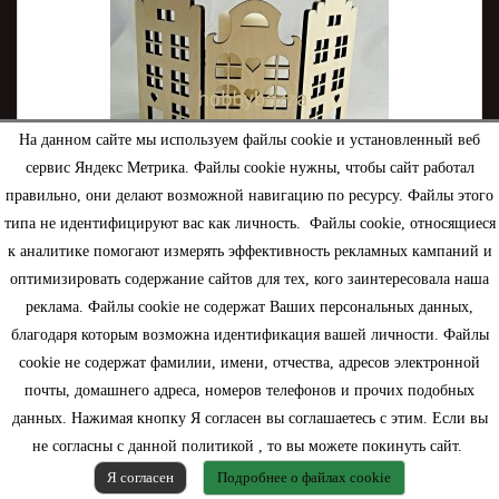
На данном сайте мы используем файлы cookie и установленный веб
сервис Яндекс Метрика. Файлы cookie нужны, чтобы сайт работал
правильно, они делают возможной навигацию по ресурсу. Файлы этого
типа не идентифицируют вас как личность. Файлы cookie, относящиеся
к аналитике помогают измерять эффективность рекламных кампаний и
Ширма Голландский домик ( для свечей и...
оптимизировать содержание сайтов для тех, кого заинтересовала наша
реклама. Файлы cookie не содержат Ваших персональных данных,
250,00 руб.
благодаря которым возможна идентификация вашей личности. Файлы
cookie не содержат фамилии, имени, отчества, адресов электронной
В корзину
подробнее
почты, домашнего адреса, номеров телефонов и прочих подобных
данных. Нажимая кнопку Я согласен вы соглашаетесь с этим. Если вы
не согласны с данной политикой , то вы можете покинуть сайт.
Нет в наличии
Я согласен
Подробнее о файлах cookie