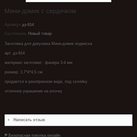
Мини-домик с сердечком
Артикул
дз-914
Состояние:
Новый товар
Заготовка для декупажа Мини-домик подвеска
арт. дз-914
материал заготовки : фанера 3-4 мм
размер: 3,7*4*4,5 см
продается в разобранном виде, под склейку
отличное украшение на елочку
Написать отзыв
₱ Безопасная покупка онлайн