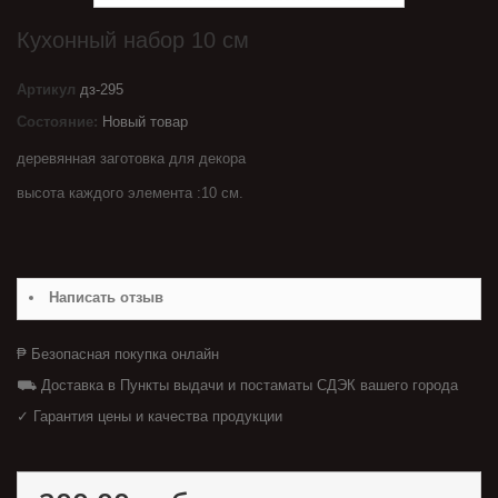
Кухонный набор 10 см
Артикул
дз-295
Состояние:
Новый товар
деревянная заготовка для декора
высота каждого элемента :10 см.
Написать отзыв
₱ Безопасная покупка онлайн
⛟ Доставка в Пункты выдачи и постаматы СДЭК вашего города
✓ Гарантия цены и качества продукции