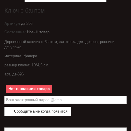
Ключ с бантом
Артикул
дз-396
Состояние:
Новый товар
Деревянный ключик с бантом, заготовка для декора, росписи,
декупажа.
материал: фанера
размер ключа: 10*4,5 см.
арт. дз-396
Нет в наличии товара
Сообщите мне когда появится