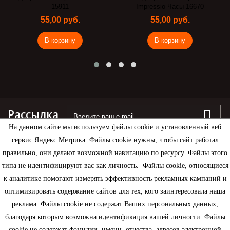
15911
Impressio Часы 16670
55,00 руб.
55,00 руб.
В корзину
В корзину
Рассылка
На данном сайте мы используем файлы cookie и установленный веб
сервис Яндекс Метрика. Файлы cookie нужны, чтобы сайт работал
правильно, они делают возможной навигацию по ресурсу. Файлы этого
типа не идентифицируют вас как личность. Файлы cookie, относящиеся
Информация
к аналитике помогают измерять эффективность рекламных кампаний и
оптимизировать содержание сайтов для тех, кого заинтересовала наша
Моя учетная запись
реклама. Файлы cookie не содержат Ваших персональных данных,
благодаря которым возможна идентификация вашей личности. Файлы
Контактная информация
cookie не содержат фамилии, имени, отчества, адресов электронной