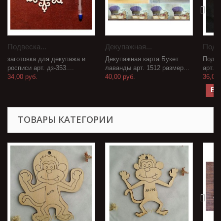
Подвеска...
Декупажная...
Подве
заготовка для декупажа и
Декупажная карта Букет
Подве
росписи арт. дз-353....
лаванды арт. 1512 размер...
арт. д
34,00 руб.
40,00 руб.
36,00 
В 
ТОВАРЫ КАТЕГОРИИ