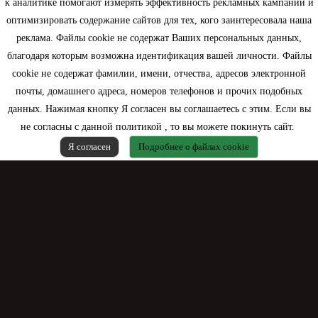
к аналитике помогают измерять эффективность рекламных кампаний и
оптимизировать содержание сайтов для тех, кого заинтересовала наша
Моя учетная запись
реклама. Файлы cookie не содержат Ваших персональных данных,
благодаря которым возможна идентификация вашей личности. Файлы
Контактная информация
cookie не содержат фамилии, имени, отчества, адресов электронной
почты, домашнего адреса, номеров телефонов и прочих подобных
данных. Нажимая кнопку Я согласен вы соглашаетесь с этим. Если вы
не согласны с данной политикой , то вы можете покинуть сайт.
Я согласен
Подробнее о файлах cookie