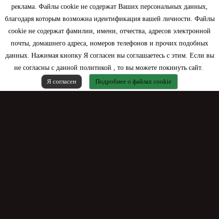
Моя учетная запись
реклама. Файлы cookie не содержат Ваших персональных данных,
благодаря которым возможна идентификация вашей личности. Файлы
Контактная информация
cookie не содержат фамилии, имени, отчества, адресов электронной
почты, домашнего адреса, номеров телефонов и прочих подобных
данных. Нажимая кнопку Я согласен вы соглашаетесь с этим. Если вы
не согласны с данной политикой , то вы можете покинуть сайт.
Я согласен
Подробнее о файлах cookie