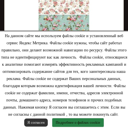
На данном сайте мы используем файлы cookie и установленный веб
сервис Яндекс Метрика. Файлы cookie нужны, чтобы сайт работал
правильно, они делают возможной навигацию по ресурсу. Файлы этого
типа не идентифицируют вас как личность. Файлы cookie, относящиеся
Рисовая бумага Шебби полосочки
к аналитике помогают измерять эффективность рекламных кампаний и
оптимизировать содержание сайтов для тех, кого заинтересовала наша
90,00 руб.
реклама. Файлы cookie не содержат Ваших персональных данных,
благодаря которым возможна идентификация вашей личности. Файлы
cookie не содержат фамилии, имени, отчества, адресов электронной
В корзину
подробнее
почты, домашнего адреса, номеров телефонов и прочих подобных
данных. Нажимая кнопку Я согласен вы соглашаетесь с этим. Если вы
Нет в наличии
не согласны с данной политикой , то вы можете покинуть сайт.
Я согласен
Подробнее о файлах cookie