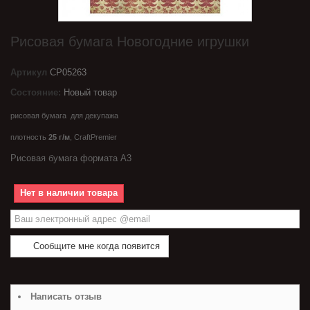
Рисовая бумага Новогодние игрушки
Артикул
CP05263
Состояние:
Новый товар
рисовая бумага для декупажа
плотность
25 г/
м
,
CraftPremier
Рисовая бумага формата А3
Нет в наличии товара
Сообщите мне когда появится
Написать отзыв