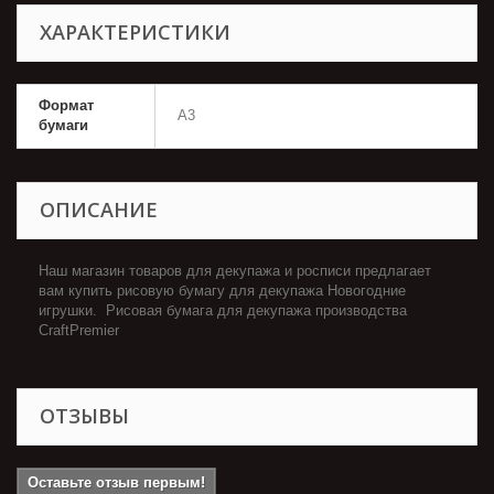
ХАРАКТЕРИСТИКИ
Формат
А3
бумаги
ОПИСАНИЕ
Наш магазин товаров для декупажа и росписи предлагает
вам купить рисовую бумагу для декупажа Новогодние
игрушки. Рисовая бумага для декупажа производства
CraftPremier
ОТЗЫВЫ
Оставьте отзыв первым!