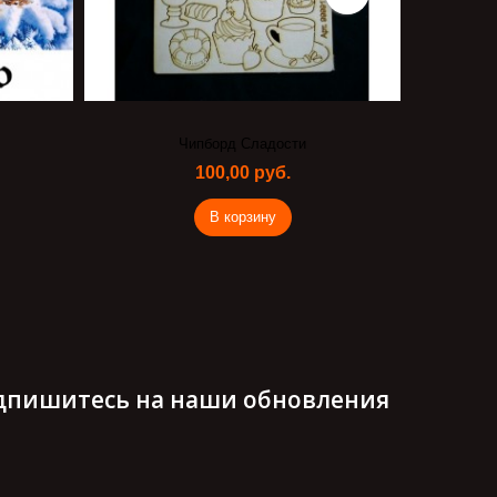
Декупажная карта Дети малые
Салфет
54,00 руб.
В корзину
дпишитесь на наши обновления