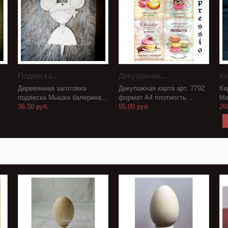
Подвеска...
Декупажная...
Ка
Деревянная заготовка
Декупажная карта арт. 7792
Ка
.
подвеска Мышка балерина...
формат А4 плотность...
Ма
36,00 руб.
55,00 руб.
26