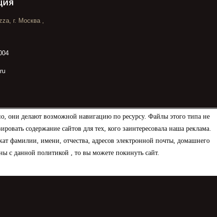
ция
za, г. Москва ,
004
ru
но, они делают возможной навигацию по ресурсу. Файлы этого типа не
овать содержание сайтов для тех, кого заинтересовала наша реклама.
ат фамилии, имени, отчества, адресов электронной почты, домашнего
ны с данной политикой , то вы можете покинуть сайт.