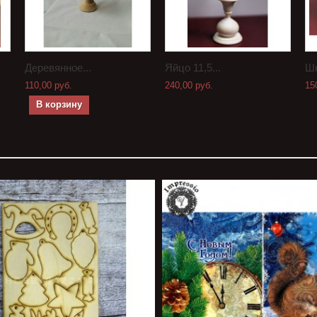
Деревянное...
Яйцо 11,5...
Шк
110,00 руб.
240,00 руб.
15
В корзину