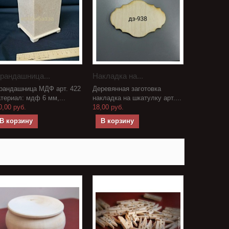
рандашница...
Накладка на...
рандашница МДФ арт. 422
Деревянная заготовка
териал: мдф 6 мм,...
накладка на шкатулку арт....
0,00 руб.
18,00 руб.
В корзину
В корзину