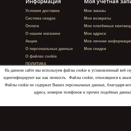
Информация
Моя учетная зап
Условия доставки
Мои заказы
Система скидок
Мои возвраты
Оплата
Мои платёжные квитанц
О нашем магазине
Мои адреса
Акции
Моя личная информаци
О персональных данных
Мои скидки
О файлах cookie
ПОЛИТИКА
КОНФИДЕНЦИАЛЬНОСТИ
На данном сайте мы используем файлы cookie и установленный веб се
идентифицируют вас как личность. Файлы cookie, относящиеся к анал
Файлы cookie не содержат Ваших персональных данных, благодаря ко
адреса, номеров телефонов и прочих подобных данных