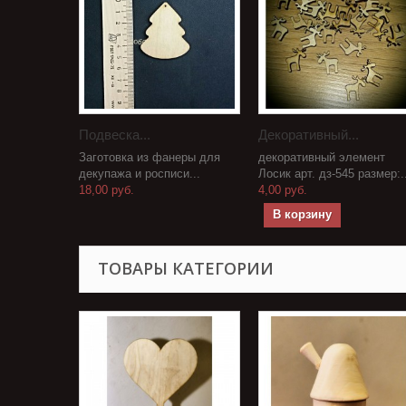
Подвеска...
Декоративный...
Заготовка из фанеры для
декоративный элемент
декупажа и росписи...
Лосик арт. дз-545 размер:..
18,00 руб.
4,00 руб.
В корзину
ТОВАРЫ КАТЕГОРИИ