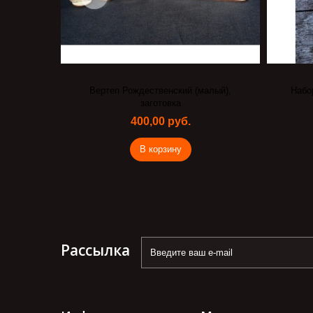
алый),
Набор игрушек 4,5 см на подложке(
чипборд)
90,00 руб.
В корзину
Рассылка