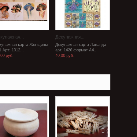
купажная...
Декупажная...
купажная карта Женщины
Декупажная карта Лаванда
 Арт: 1012...
арт. 1426 формат А4...
,00 руб.
40,00 руб.