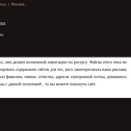
za, г. Москва ,
004
ru
но, они делают возможной навигацию по ресурсу. Файлы этого типа не
овать содержание сайтов для тех, кого заинтересовала наша реклама.
ат фамилии, имени, отчества, адресов электронной почты, домашнего
ны с данной политикой , то вы можете покинуть сайт.