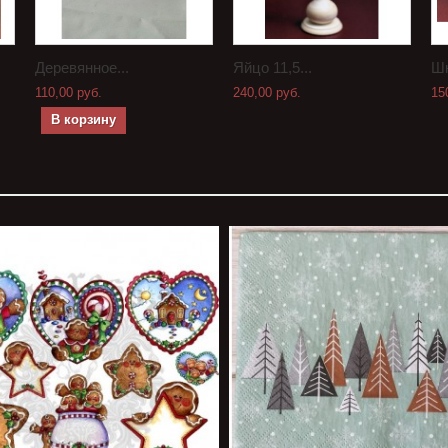
Деревянное...
Яйцо 11,5...
Шк
110,00 руб.
240,00 руб.
15
В корзину