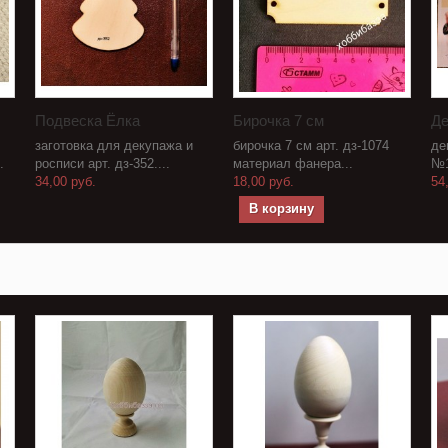
Подвеска Ёлка
Бирочка 7 см
Де
заготовка для декупажа и
бирочка 7 см арт. дз-1074
де
.
росписи арт. дз-352....
материал фанера...
№1
34,00 руб.
18,00 руб.
54
В корзину