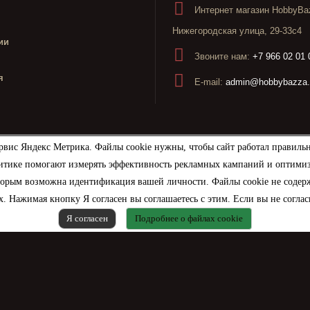
Интернет магазин HobbyBaz
Нижегородская улица, 29-33с4
ии
Звоните нам:
+7 966 02 01 
я
E-mail:
admin@hobbybazza.
рвис Яндекс Метрика. Файлы cookie нужны, чтобы сайт работал правиль
итике помогают измерять эффективность рекламных кампаний и оптимизир
торым возможна идентификация вашей личности. Файлы cookie не содерж
. Нажимая кнопку Я согласен вы соглашаетесь с этим. Если вы не соглас
Я согласен
Подробнее о файлах cookie