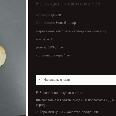
Накладка на шкатулку 938
Артикул
дз-938
Состояние:
Новый товар
Деревянная заготовка накладка на шкатулку
арт. дз-938
размер 10*6,7 см
толщина фанера 4 мм
Написать отзыв
₱ Безопасная покупка онлайн
⛟ Доставка в Пункты выдачи и постаматы СДЭК
города
✓ Гарантия цены и качества продукции