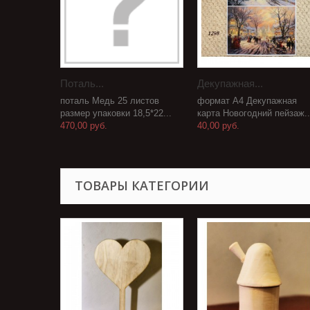
Поталь...
Декупажная...
поталь Медь 25 листов
формат А4 Декупажная
размер упаковки 18,5*22...
карта Новогодний пейзаж..
470,00 руб.
40,00 руб.
ТОВАРЫ КАТЕГОРИИ