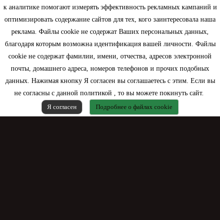
Информация
к аналитике помогают измерять эффективность рекламных кампаний и
оптимизировать содержание сайтов для тех, кого заинтересовала наша
Моя учетная запись
реклама. Файлы cookie не содержат Ваших персональных данных,
благодаря которым возможна идентификация вашей личности. Файлы
Контактная информация
cookie не содержат фамилии, имени, отчества, адресов электронной
почты, домашнего адреса, номеров телефонов и прочих подобных
данных. Нажимая кнопку Я согласен вы соглашаетесь с этим. Если вы
не согласны с данной политикой , то вы можете покинуть сайт.
Я согласен
Подробнее о файлах cookie