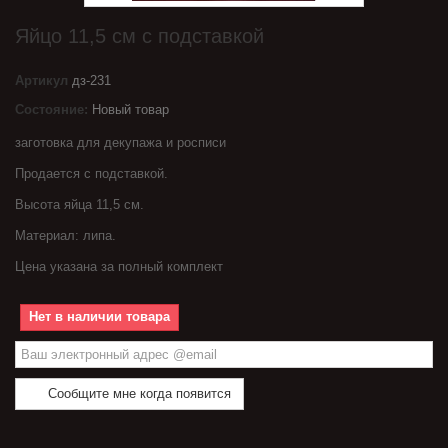
Яйцо 11,5 см с подставкой
Артикул
дз-231
Состояние:
Новый товар
заготовка для декупажа и росписи
Продается с подставкой.
Высота яйца 11,5 см.
Материал: липа.
Цена указана за полный комплект
Нет в наличии товара
Сообщите мне когда появится