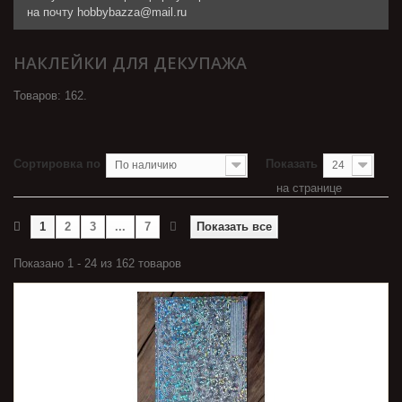
на почту hobbybazza@mail.ru
НАКЛЕЙКИ ДЛЯ ДЕКУПАЖА
Товаров: 162.
Сортировка по
Показать
По наличию
24
на странице
1
2
3
...
7
Показать все
Показано 1 - 24 из 162 товаров