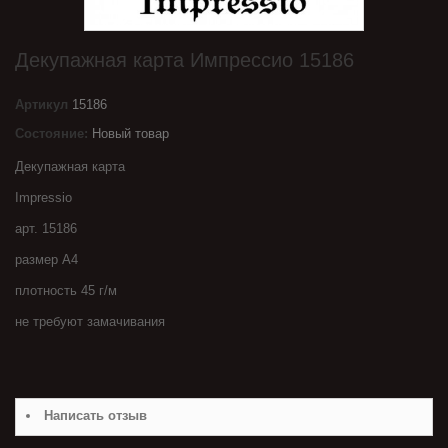
Декупажная карта Импрессио 15186
Артикул
15186
Состояние:
Новый товар
Декупажная карта
Impressio
арт. 15186
размер А4
плотность 45 г/м
не требуют замачивания
Написать отзыв