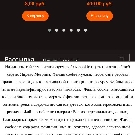
8,00 руб.
400,00 руб.
В корзину
В корзину
Рассылка
На данном сайте мы используем файлы cookie и установленный веб
сервис Яндекс Метрика. Файлы cookie нужны, чтобы сайт работал
правильно, они делают возможной навигацию по ресурсу. Файлы этого
типа не идентифицируют вас как личность. Файлы cookie, относящиеся
Информация
к аналитике помогают измерять эффективность рекламных кампаний и
оптимизировать содержание сайтов для тех, кого заинтересовала наша
Моя учетная запись
реклама. Файлы cookie не содержат Ваших персональных данных,
благодаря которым возможна идентификация вашей личности. Файлы
Контактная информация
cookie не содержат фамилии, имени, отчества, адресов электронной
почты, домашнего адреса, номеров телефонов и прочих подобных