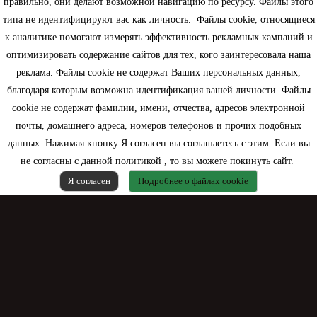
правильно, они делают возможной навигацию по ресурсу. Файлы этого
типа не идентифицируют вас как личность. Файлы cookie, относящиеся
Информация
к аналитике помогают измерять эффективность рекламных кампаний и
оптимизировать содержание сайтов для тех, кого заинтересовала наша
Моя учетная запись
реклама. Файлы cookie не содержат Ваших персональных данных,
благодаря которым возможна идентификация вашей личности. Файлы
Контактная информация
cookie не содержат фамилии, имени, отчества, адресов электронной
почты, домашнего адреса, номеров телефонов и прочих подобных
данных. Нажимая кнопку Я согласен вы соглашаетесь с этим. Если вы
не согласны с данной политикой , то вы можете покинуть сайт.
Я согласен
Подробнее о файлах cookie