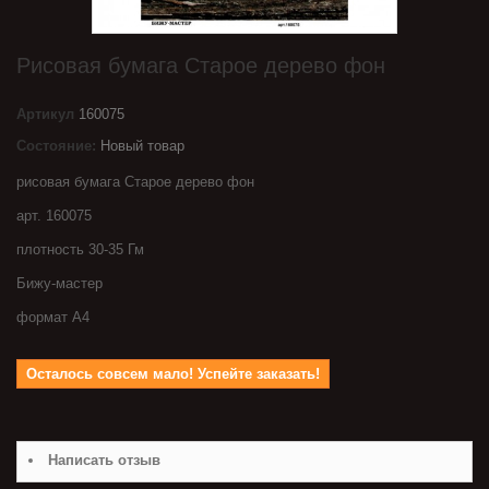
Рисовая бумага Старое дерево фон
Артикул
160075
Состояние:
Новый товар
рисовая бумага Старое дерево фон
арт. 160075
плотность 30-35 Гм
Бижу-мастер
формат А4
Осталось совсем мало! Успейте заказать!
Написать отзыв