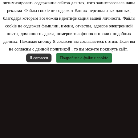
оптимизировать содержание сайтов для тех, кого заинтересовала наша
Моя учетная запись
реклама. Файлы cookie не содержат Ваших персональных данных,
благодаря которым возможна идентификация вашей личности. Файлы
Контактная информация
cookie не содержат фамилии, имени, отчества, адресов электронной
почты, домашнего адреса, номеров телефонов и прочих подобных
данных. Нажимая кнопку Я согласен вы соглашаетесь с этим. Если вы
не согласны с данной политикой , то вы можете покинуть сайт.
Я согласен
Подробнее о файлах cookie