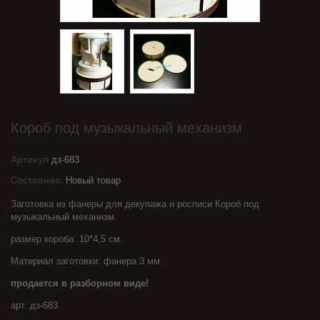
Короб под музыкальный механизм
Артикул
дз-683
Состояние:
Новый товар
Заготовка из фанеры для декупажа и росписи Короб под
музыкальный механизм.
размер короба: 10*4,5 см.
Материал заготовки: фанера 3 мм.
продается в разборном виде!
арт. дз-683