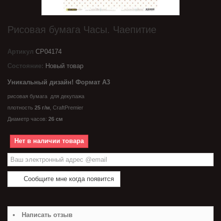
Рисовая бумага Часы. Чаепитие
Артикул
CP04174
Состояние:
Новый товар
Уникальный дизайн! Формат А3
рисовая бумага для декупажа
п
лотность
25 г/
м
,
CraftPremier
Диаметр часов:
26 см
Нет в наличии товара
Сообщите мне когда появится
Написать отзыв