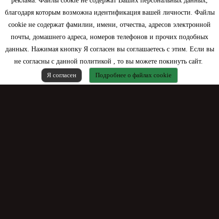
реклама. Файлы cookie не содержат Ваших персональных данных,
благодаря которым возможна идентификация вашей личности. Файлы
Контактная информация
cookie не содержат фамилии, имени, отчества, адресов электронной
почты, домашнего адреса, номеров телефонов и прочих подобных
данных. Нажимая кнопку Я согласен вы соглашаетесь с этим. Если вы
не согласны с данной политикой , то вы можете покинуть сайт.
Я согласен
Подробнее о файлах cookie