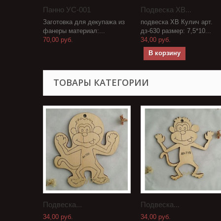
Панно УС-001
Подвеска ХВ...
Заготовка для декупажа из
подвеска ХВ Кулич арт.
фанеры материал:...
дз-630 размер: 7,5*10...
70,00 руб.
34,00 руб.
В корзину
ТОВАРЫ КАТЕГОРИИ
Подвеска...
Подвеска...
34,00 руб.
34,00 руб.