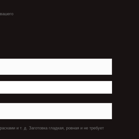
 вашего
расками и т. д.
Заготовка
гладкая, ровная и не требует