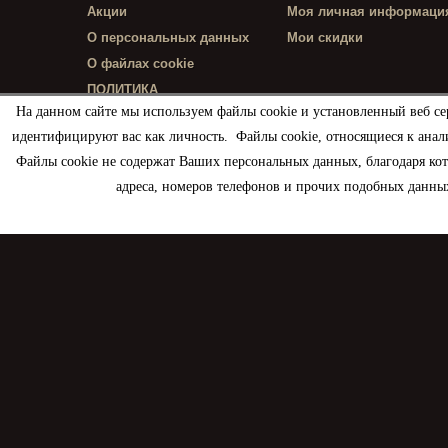
Акции
Моя личная информаци
О персональных данных
Мои скидки
О файлах cookie
ПОЛИТИКА
КОНФИДЕНЦИАЛЬНОСТИ
На данном сайте мы используем файлы cookie и установленный веб се
идентифицируют вас как личность. Файлы cookie, относящиеся к анал
Файлы cookie не содержат Ваших персональных данных, благодаря ко
адреса, номеров телефонов и прочих подобных данных