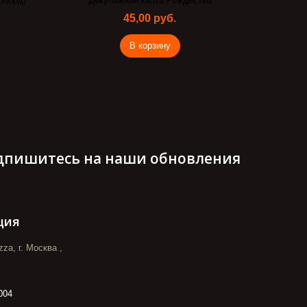
во
Салфетка для декупажа Санта
Декорат
10,00 руб.
В корзину
дпишитесь на наши обновления
ция
za, г. Москва ,
004