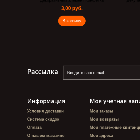
нфетка
Декупажная карта Village art fon 1 Base
Пасха
of art
92,00 руб.
В корзину
Рассылка
Информация
Моя учетная зап
Условия доставки
Мои заказы
Система скидок
Мои возвраты
Оплата
Мои платёжные квитанц
О нашем магазине
Мои адреса