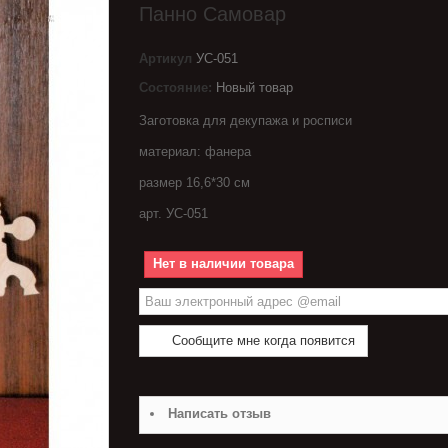
Панно Самовар
Артикул
УС-051
Состояние:
Новый товар
Заготовка для декупажа и росписи
материал: фанера
размер 16,6*30 см
арт. УС-051
Нет в наличии товара
Сообщите мне когда появится
Написать отзыв