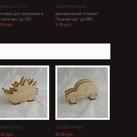
двеска Ёлка
Декоративный...
готовка для декупажа и
декоративный элемент
списи арт. дз-352....
Подкова арт. дз-580...
,00 руб.
4,00 руб.
лфетница...
Салфетница...
Пряничный
,00 руб.
85,00 руб.
400,00 руб.