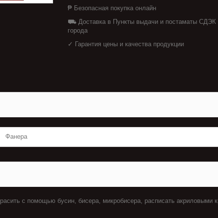
₱ Безопасная покупка онлайн
⛟ Доставка в Пункты выдачи и постаматы СДЭК
города
✓ Гарантия цены и качества продукции
Фанера
красить с помощью бусин, бисера, микробисера, расписать акриловыми к