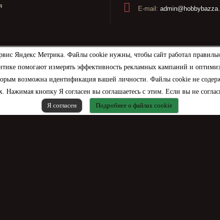
я
E-mail:
admin@hobbybazza.
рвис Яндекс Метрика. Файлы cookie нужны, чтобы сайт работал правиль
итике помогают измерять эффективность рекламных кампаний и оптимизир
торым возможна идентификация вашей личности. Файлы cookie не содерж
. Нажимая кнопку Я согласен вы соглашаетесь с этим. Если вы не соглас
Я согласен
Подробнее о файлах cookie