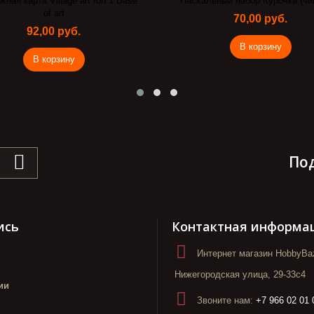
льный набор Курочки (чипборд)
Декупажная карта Рождест
70,00 руб.
45,00 руб.
В корзину
В корзину
По
ись
Контактная информа
Интернет магазин HobbyBaz
Нижегородская улица, 29-33с4
ии
Звоните нам:
+7 966 02 01 