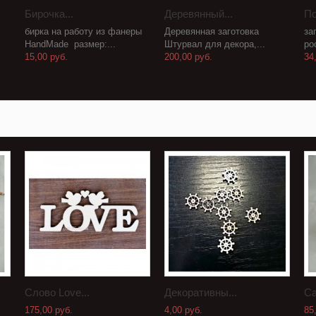
Бирочка...
Деревянный...
По
бирка на работу из фанеры
Деревянная заготовка
за
HandMade размер:...
Штурвал для декора,...
ро
15,00 руб.
200,00 руб.
34
Слово Love...
Декоративны...
Са
175,00 руб.
4,00 руб.
85