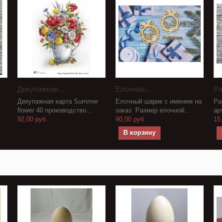
Декупажная...
Елочная...
Ра
Декупажная карта Summer
Елочный шарик с именем на
Ра
flower 40 производство...
заказ. Размер елочной...
ар
92,00 руб.
90,00 руб.
15
В корзину