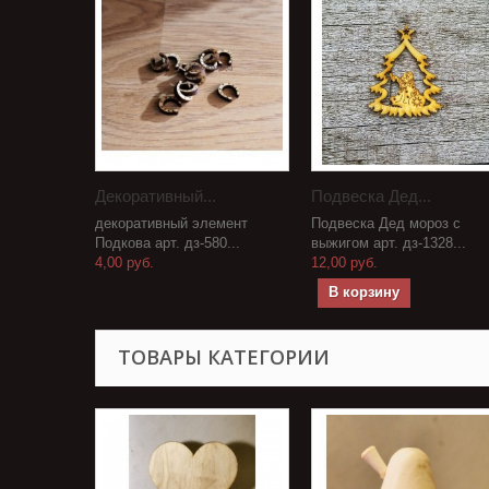
Декоративный...
Подвеска Дед...
декоративный элемент
Подвеска Дед мороз с
Подкова арт. дз-580...
выжигом арт. дз-1328...
4,00 руб.
12,00 руб.
В корзину
ТОВАРЫ КАТЕГОРИИ