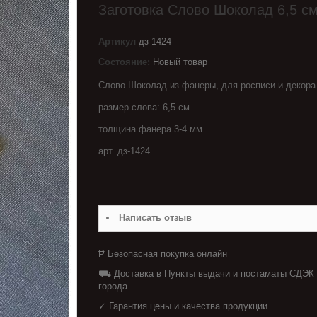
Заготовка Слово Шоколад 6,5 с
Артикул
дз-1424
Состояние:
Новый товар
Слово Шоколад из фанеры, для росписи и декора
размер слова: 6,5 см
толщина фанера 3-4 мм
арт. дз-1424
Написать отзыв
₱ Безопасная покупка онлайн
⛟ Доставка в Пункты выдачи и постаматы СДЭК
города
✓ Гарантия цены и качества продукции