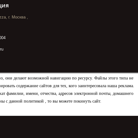
ция
za, г. Москва ,
004
ru
но, они делают возможной навигацию по ресурсу. Файлы этого типа не
овать содержание сайтов для тех, кого заинтересовала наша реклама.
ат фамилии, имени, отчества, адресов электронной почты, домашнего
ны с данной политикой , то вы можете покинуть сайт.