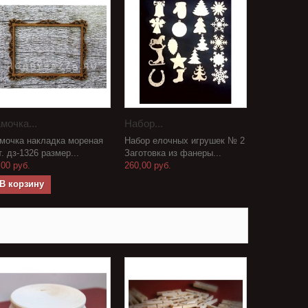
мочка...
Набор...
мочка накладка мореная
Набор елочных игрушек № 2
т. дз-1326 размер...
Заготовка из фанеры...
,00 руб.
260,00 руб.
В корзину