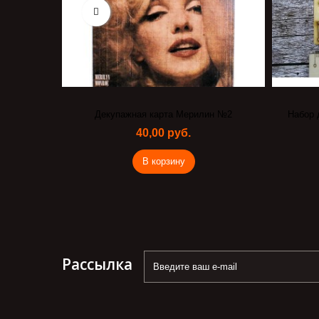
жур
Декупажная карта Мерилин №2
Набор 
40,00 руб.
В корзину
Рассылка