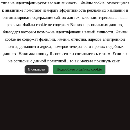
типа не идентифицируют вас как личность. Файлы cookie, относящиеся
Информация
к аналитике помогают измерять эффективность рекламных кампаний и
оптимизировать содержание сайтов для тех, кого заинтересовала наша
Моя учетная запись
реклама. Файлы cookie не содержат Ваших персональных данных,
благодаря которым возможна идентификация вашей личности. Файлы
Контактная информация
cookie не содержат фамилии, имени, отчества, адресов электронной
почты, домашнего адреса, номеров телефонов и прочих подобных
данных. Нажимая кнопку Я согласен вы соглашаетесь с этим. Если вы
не согласны с данной политикой , то вы можете покинуть сайт.
Я согласен
Подробнее о файлах cookie