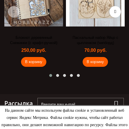
Блокнот деревянный
Пасхальный набор Яйцо с
Снежинки (с крафт-ручкой)
цыпленком (чипборд)
250,00 руб.
70,00 руб.
В корзину
В корзину
Рассылка
На данном сайте мы используем файлы cookie и установленный веб
сервис Яндекс Метрика. Файлы cookie нужны, чтобы сайт работал
правильно, они делают возможной навигацию по ресурсу. Файлы этого