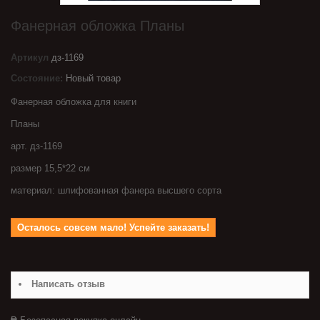
Фанерная обложка Планы
Артикул
дз-1169
Состояние:
Новый товар
Фанерная обложка для книги
Планы
арт. дз-1169
размер 15,5*22 см
материал: шлифованная фанера высшего сорта
Осталось совсем мало! Успейте заказать!
Написать отзыв