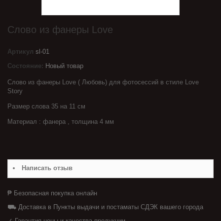
Слово из фанеры Love
Артикул
sl-01
Состояние:
Новый товар
Слово из фанеры Love ( Любовь) для фотосессий в стиле Love
Story
Размер слова 35 на 11 см
Материал : фанера , толщина 4 мм
Написать отзыв
₱ Безопасная покупка онлайн
⛟ Доставка в Пункты выдачи и постаматы СДЭК вашего города
✓ Гарантия цены и качества продукции