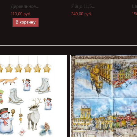
Деревянное...
Яйцо 11,5...
Шк
110,00 руб.
240,00 руб.
15
В корзину