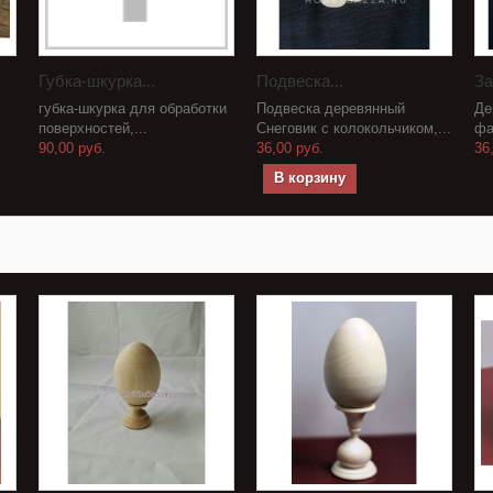
Губка-шкурка...
Подвеска...
За
губка-шкурка для обработки
Подвеска деревянный
Де
поверхностей,...
Снеговик с колокольчиком,...
фа
90,00 руб.
36,00 руб.
36
В корзину