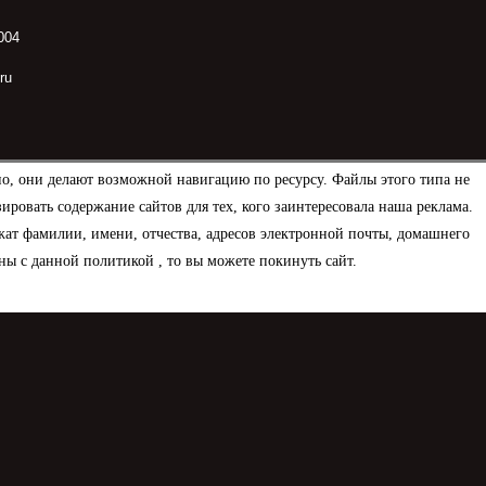
004
ru
но, они делают возможной навигацию по ресурсу. Файлы этого типа не
овать содержание сайтов для тех, кого заинтересовала наша реклама.
ат фамилии, имени, отчества, адресов электронной почты, домашнего
ны с данной политикой , то вы можете покинуть сайт.