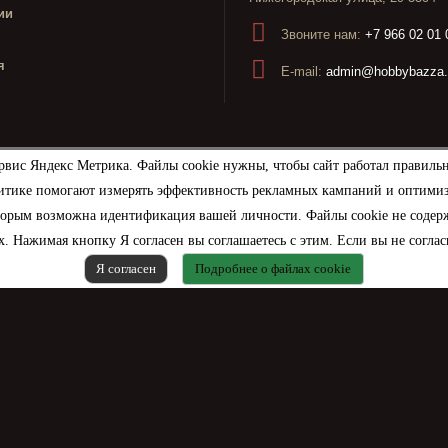
ии
Звоните нам:
+7 966 02 01 
я
E-mail:
admin@hobbybazza.
рвис Яндекс Метрика. Файлы cookie нужны, чтобы сайт работал правиль
итике помогают измерять эффективность рекламных кампаний и оптимизир
торым возможна идентификация вашей личности. Файлы cookie не содерж
. Нажимая кнопку Я согласен вы соглашаетесь с этим. Если вы не соглас
Я согласен
Подробнее о файлах cookie