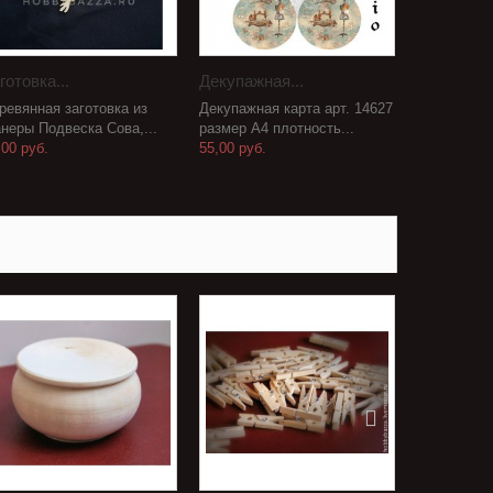
готовка...
Декупажная...
ревянная заготовка из
Декупажная карта арт. 14627
неры Подвеска Сова,...
размер А4 плотность...
,00 руб.
55,00 руб.