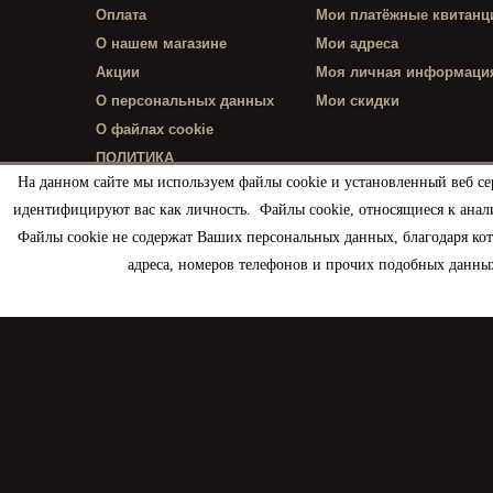
Оплата
Мои платёжные квитанц
О нашем магазине
Мои адреса
Акции
Моя личная информаци
О персональных данных
Мои скидки
О файлах cookie
ПОЛИТИКА
КОНФИДЕНЦИАЛЬНОСТИ
На данном сайте мы используем файлы cookie и установленный веб се
идентифицируют вас как личность. Файлы cookie, относящиеся к анал
Файлы cookie не содержат Ваших персональных данных, благодаря ко
адреса, номеров телефонов и прочих подобных данных