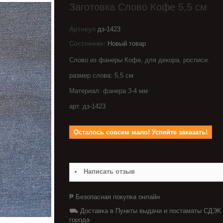
Заготовка Слово Кофе 5,5 см
Артикул
дз-1423
Состояние:
Новый товар
Слово из фанеры Кофе, для декора, росписи.
размер слова: 5,5 см
Материал: фанера 3-4 мм
арт. дз-1423
Осталось совсем мало! Успейте заказать!
Написать отзыв
₱ Безопасная покупка онлайн
⛟ Доставка в Пункты выдачи и постаматы СДЭК
города