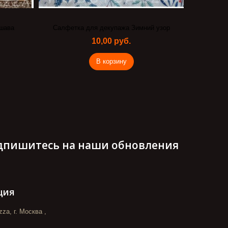
шава
Салфетка для декупажа Зимний узор
10,00 руб.
В корзину
дпишитесь на наши обновления
ция
za, г. Москва ,