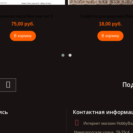
упажная карта New year set 9
Салфетка для декупажа Вар
75,00 руб.
18,00 руб.
В корзину
В корзину
По
ись
Контактная информа
Интернет магазин HobbyBaz
Нижегородская улица, 29-33с4