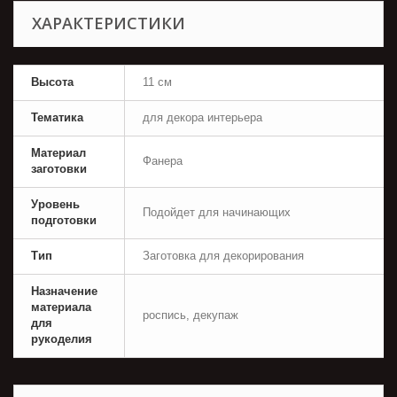
ХАРАКТЕРИСТИКИ
Высота
11 см
Тематика
для декора интерьера
Материал
Фанера
заготовки
Уровень
Подойдет для начинающих
подготовки
Тип
Заготовка для декорирования
Назначение
материала
роспись, декупаж
для
рукоделия