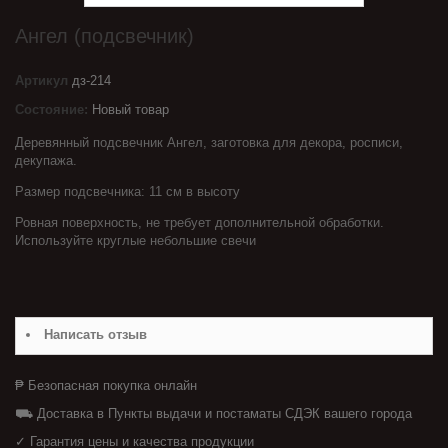
Ангел (подсвечник)
Артикул
дз-214
Состояние:
Новый товар
Деревянный подсвечник Ангел, заготовка для декора, росписи,
декупажа.
Размер подсвечника: 11 см в высоту
Ровная поверхность, не требует дополнительной обработки.
Используйте круглые небольшие свечи
Написать отзыв
₱ Безопасная покупка онлайн
⛟ Доставка в Пункты выдачи и постаматы СДЭК вашего города
✓ Гарантия цены и качества продукции