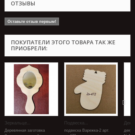
ОТЗЫВЫ
Оставьте отзыв первым!
ПОКУПАТЕЛИ ЭТОГО ТОВАРА ТАК ЖЕ
ПРИОБРЕЛИ:
Зеркальце...
Подвеска...
Декуп
Деревянная заготовка
подвеска Варежка-2 арт.
декуп