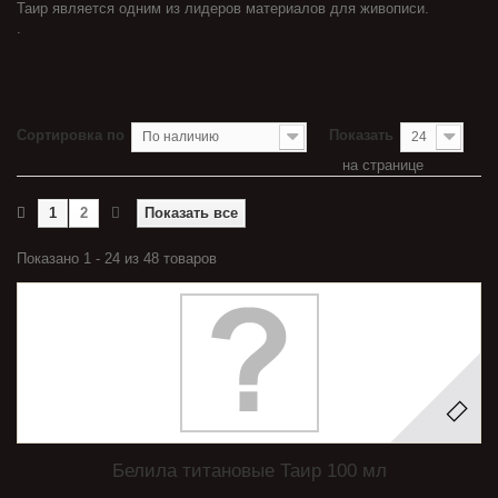
Таир является одним из лидеров материалов для живописи.
.
Сортировка по
Показать
По наличию
24
на странице
1
2
Показать все
Показано 1 - 24 из 48 товаров
Белила титановые Таир 100 мл