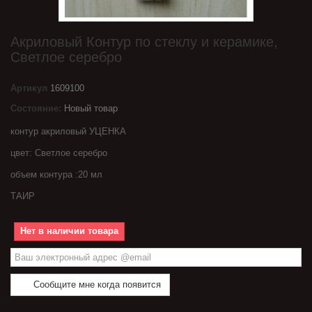
Акриловый Контур по стеклу и керамике,
Светлое серебро
Артикул
1609100
Состояние:
Новый товар
контур акриловый УЦЕНКА
цвет: Светлое серебро
объем контура :20 мл
ТАИР
Нет в наличии товара
Сообщите мне когда появится