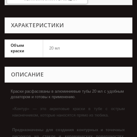
ХАРАКТЕРИСТИКИ
Объем
20 мл
краски
ОПИСАНИЕ
Краски расфасованы в алюминиевые тубы 20 мл с удобным
дозатором и готовы к применению.
«Контур» — это акриловые краски в тубе с острым
наконечником, которые наносятся прямо из тюбика.
Предназначены для создания контурных и точечных
рисунков на стекле и керамических поверхностях.