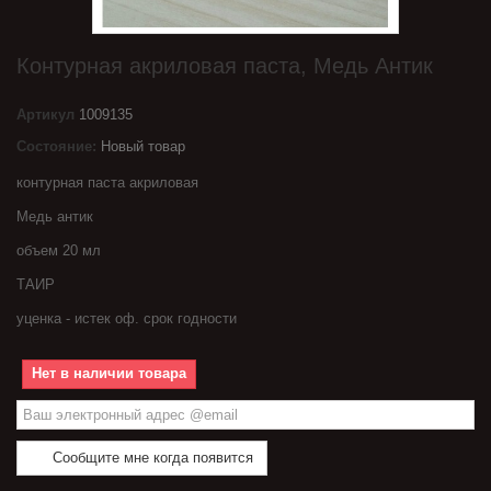
Контурная акриловая паста, Медь Антик
Артикул
1009135
Состояние:
Новый товар
контурная паста акриловая
Медь антик
объем 20 мл
ТАИР
уценка - истек оф. срок годности
Нет в наличии товара
Сообщите мне когда появится