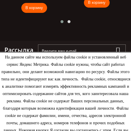
В корзину
В корзину
Рассылка
На данном сайте мы используем файлы cookie и установленный веб
сервис Яндекс Метрика. Файлы cookie нужны, чтобы сайт работал
правильно, они делают возможной навигацию по ресурсу. Файлы этого
типа не идентифицируют вас как личность. Файлы cookie, относящиеся
Информация
к аналитике помогают измерять эффективность рекламных кампаний и
оптимизировать содержание сайтов для тех, кого заинтересовала наша
Моя учетная запись
реклама. Файлы cookie не содержат Ваших персональных данных,
благодаря которым возможна идентификация вашей личности. Файлы
Контактная информация
cookie не содержат фамилии, имени, отчества, адресов электронной
почты, домашнего адреса, номеров телефонов и прочих подобных
данных. Нажимая кнопку Я согласен вы соглашаетесь с этим. Если вы