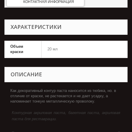
КОНТАКТНАЯ ИНФОРМАЦИЯ
ХАРАКТЕРИСТИКИ
Объем
20 мл
краски
ОПИСАНИЕ
Как декоративный контур паста наносится из тюбика, но. в
отличие от краски, не растекается и не дает усадку, а
напоминает тонкую металлическую проволоку.
Контурная акриловая паста, багетная паста, акриловая
паста для реставрации.