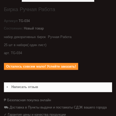
Бирка Ручная Работа
Артикул
TG-034
Состояние:
Новый товар
набор декоративных бирок Ручная Работа
25 шт в наборе( один лист)
арт. TG-034
Осталось совсем мало! Успейте заказать!
Написать отзыв
₱ Безопасная покупка онлайн
⛟ Доставка в Пункты выдачи и постаматы СДЭК вашего города
✓ Гарантия цены и качества продукции