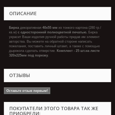
ОПИСАНИЕ
Бирка
декоративная
40х55 мм
из тонкого картона (280 гр./
кв.м)
с односторонней полноцветной печатью.
Бирка
украсит Ваши изделия ручной работы придав им элемент
авторства. Вы можете на обратной стороне написать
пожелания, поставить личный штамп, а также с помощью
дырокола сделать отверстие.
Комплект - 25 шт.на листе
320х225мм под порезку
.
ОТЗЫВЫ
Оставьте отзыв первым!
ПОКУПАТЕЛИ ЭТОГО ТОВАРА ТАК ЖЕ
ПРИОБРЕЛИ: