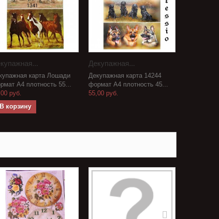
купажная...
Декупажная...
купажная карта Лошади
Декупажная карта 14244
рмат А4 плотность 55...
формат А4 плотность 45...
,00 руб.
55,00 руб.
В корзину