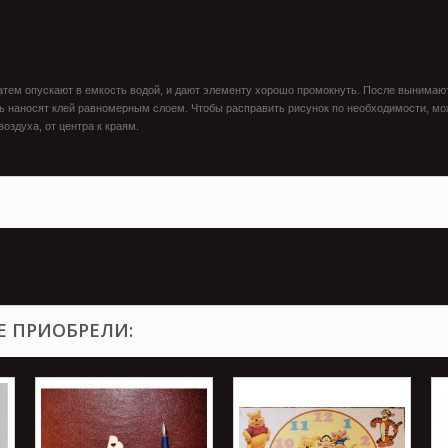
 затем опускают в емкость водой, и дают элементу хорошо промокнуть. После вынима
ь наносят клей равномерным слоем. Чтобы расправить рисунок по необходимости, мож
оздуха, от центра к краям.
Е ПРИОБРЕЛИ: