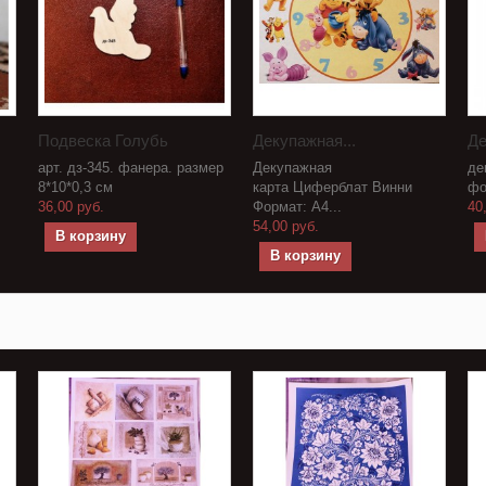
Подвеска Голубь
Декупажная...
Де
арт. дз-345. фанера. размер
Декупажная
де
8*10*0,3 см
карта Циферблат Винни
фо
36,00 руб.
Формат: А4...
40
54,00 руб.
В корзину
В корзину