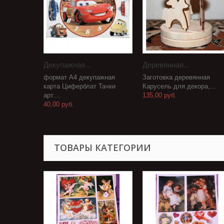
Декупажная...
Деревянная...
формат А4 декупажная
Заготовка деревянная
карта Циферблат Тачки
Карусель для декора,...
арт....
135,00 руб.
40,00 руб.
ТОВАРЫ КАТЕГОРИИ