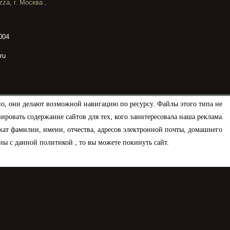
za, г. Москва ,
004
ru
но, они делают возможной навигацию по ресурсу. Файлы этого типа не
овать содержание сайтов для тех, кого заинтересовала наша реклама.
ат фамилии, имени, отчества, адресов электронной почты, домашнего
ны с данной политикой , то вы можете покинуть сайт.