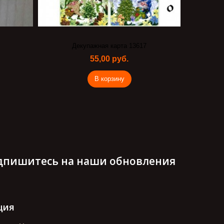
Декупажная карта 13617
Бу
55,00 руб.
В корзину
дпишитесь на наши обновления
ция