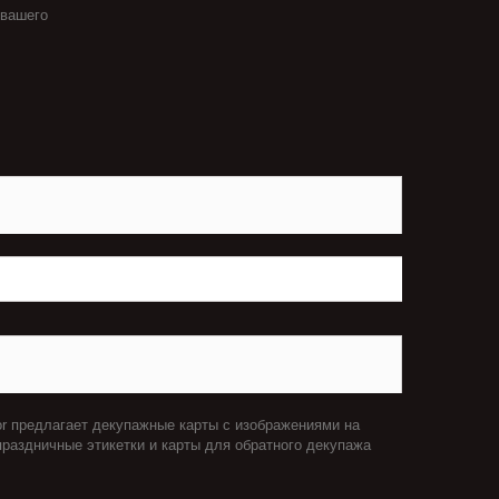
 вашего
or предлагает декупажные карты с изображениями на
праздничные этикетки и карты для обратного декупажа