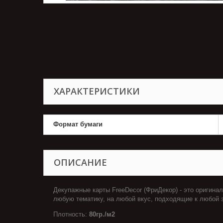
ХАРАКТЕРИСТИКИ
Формат бумаги
ОПИСАНИЕ
Декупажные карты FreeDecor (ФриДекор) - это оригина
любую тематику, на любой вкус, подходящие к любой з
Плотность:
80гр./м2