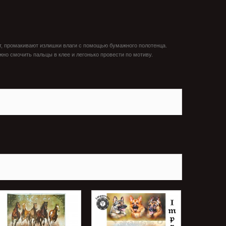
ют, промакивают излишки влаги с помощью бумажного полотенца.
но смочить пальцы в клее и легонько провести по мотиву.