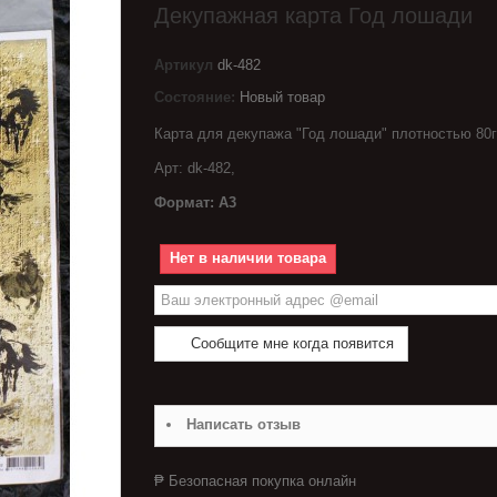
Декупажная карта Год лошади
Артикул
dk-482
Состояние:
Новый товар
Карта для декупажа "Год лошади" плотностью 80г
Арт: dk-482,
Формат: А3
Нет в наличии товара
Сообщите мне когда появится
Написать отзыв
₱ Безопасная покупка онлайн