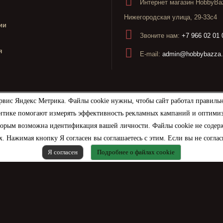
Интернет магазин HobbyBaz
Нижегородская улица, 29-33с4
ии
Звоните нам:
+7 966 02 01 
я
E-mail:
admin@hobbybazza.
рвис Яндекс Метрика. Файлы cookie нужны, чтобы сайт работал правиль
итике помогают измерять эффективность рекламных кампаний и оптимизир
торым возможна идентификация вашей личности. Файлы cookie не содерж
. Нажимая кнопку Я согласен вы соглашаетесь с этим. Если вы не соглас
Я согласен
Подробнее о файлах cookie