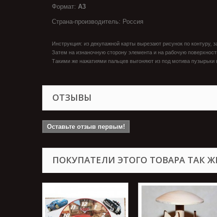
Формат:
А3
Страна-производитель: Россия
Инструкция: из декупажной карты вырезают рисунок по контуру,
Затем на изнаночную сторону элемента и на рабочую поверхност
Такими же нажатиями пальцев выгоняют из под мотива пузырьки в
ОТЗЫВЫ
Оставьте отзыв первым!
ПОКУПАТЕЛИ ЭТОГО ТОВАРА ТАК Ж