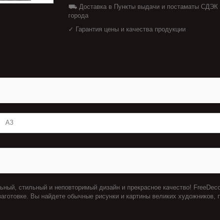
⛟ Доставка в Пункты выдачи и постаматы СДЭК
города
✓ Гарантия цены и качества продукции
А3
льный, стильный и неповторимый дизайн и прекрасное качество! FreeDec
аготовке. Вы найдете обычные рисунки и картины великих художников, 