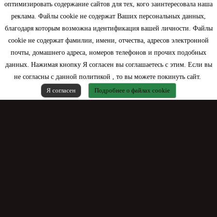
оптимизировать содержание сайтов для тех, кого заинтересовала наша
Моя учетная запись
реклама. Файлы cookie не содержат Ваших персональных данных,
благодаря которым возможна идентификация вашей личности. Файлы
Контактная информация
cookie не содержат фамилии, имени, отчества, адресов электронной
почты, домашнего адреса, номеров телефонов и прочих подобных
данных. Нажимая кнопку Я согласен вы соглашаетесь с этим. Если вы
не согласны с данной политикой , то вы можете покинуть сайт.
Я согласен
Подробнее о файлах cookie