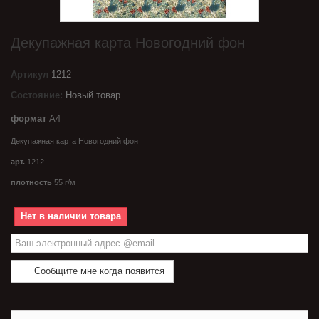
Декупажная карта Новогодний фон
Артикул
1212
Состояние:
Новый товар
формат
А4
Декупажная карта Новогодний фон
арт.
1212
плотность
55 г/м
Нет в наличии товара
Сообщите мне когда появится