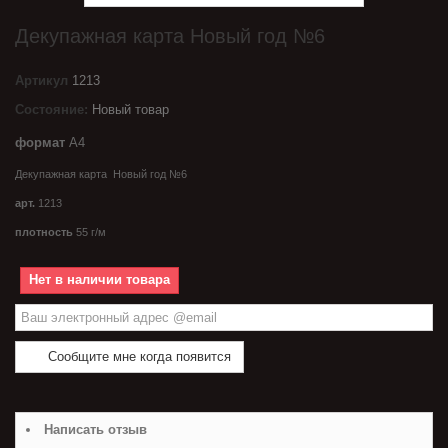
Декупажная карта Новый год №6
Артикул
1213
Состояние:
Новый товар
формат
А4
Декупажная карта Новый год №6
арт.
1213
плотность
55 г/м
Нет в наличии товара
Сообщите мне когда появится
Написать отзыв