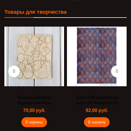
Товары для творчества
Пасхальный набор
Base of Art декупажная
Курочки (чипборд)
карта А4 Vintage fon 10
70,00 руб.
92,00 руб.
В корзину
В корзину