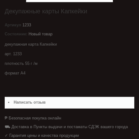
Декупажные карты Капкейки
Артикул
1233
Состояние:
Новый товар
декупажная карта Капкейки
арт. 1233
плотность 55 г /м
формат А4
Написать отзыв
₱ Безопасная покупка онлайн
⛟ Доставка в Пункты выдачи и постаматы СДЭК вашего города
✓ Гарантия цены и качества продукции