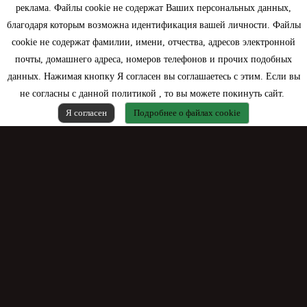
реклама. Файлы cookie не содержат Ваших персональных данных,
Информация
благодаря которым возможна идентификация вашей личности. Файлы
cookie не содержат фамилии, имени, отчества, адресов электронной
Моя учетная запись
почты, домашнего адреса, номеров телефонов и прочих подобных
данных. Нажимая кнопку Я согласен вы соглашаетесь с этим. Если вы
Контактная информация
не согласны с данной политикой , то вы можете покинуть сайт.
Я согласен
Подробнее о файлах cookie