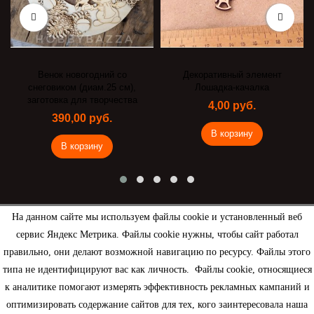
новогодний со
Декоративный элемент
Венок П
ом (диам.25 см),
Лошадка-качалка
350,0
а для творчества
4,00 руб.
0,00 руб.
В ко
В корзину
 корзину
На данном сайте мы используем файлы cookie и установленный веб
сервис Яндекс Метрика. Файлы cookie нужны, чтобы сайт работал
Рассылка
правильно, они делают возможной навигацию по ресурсу. Файлы этого
типа не идентифицируют вас как личность. Файлы cookie, относящиеся
к аналитике помогают измерять эффективность рекламных кампаний и
оптимизировать содержание сайтов для тех, кого заинтересовала наша