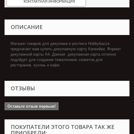
КОНТАКТНАЯ ИНФОРМАЦИЯ
ОПИСАНИЕ
Магазин товаров для декупажа и росписи Hobbybazza
предлагает вам купить декупажную карту Капкейки. Формат
декупажной карты А4. Данная декупажная карта отлично
подойдет для создания тематичеких сюжетов для
ресторанов, кухонь и кафе.
ОТЗЫВЫ
Оставьте отзыв первым!
ПОКУПАТЕЛИ ЭТОГО ТОВАРА ТАК ЖЕ
ПРИОБРЕЛИ: