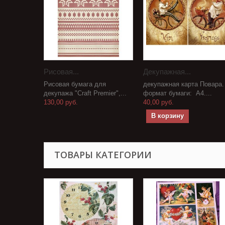
Рисовая...
Декупажная...
Рисовая бумага для
декупажная карта Повара.
декупажа "Craft Premier",...
формат бумаги: А4....
130,00 руб.
40,00 руб.
В корзину
ТОВАРЫ КАТЕГОРИИ