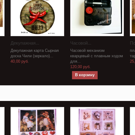
Декупажная...
Часовой...
По
Декупажная карта Сырная
Часовой механизм
пл
доска Чили (зеркало)...
кварцевый с плавным ходом
та
40,00 руб.
для...
25
120,00 руб.
В корзину