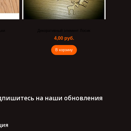
ьки
Декоративный элемент Лосик
Деко
4,00 руб.
В корзину
дпишитесь на наши обновления
ция