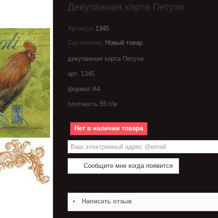
Декупажная карта Петухи
Артикул
1345
Состояние:
Новый товар
декупажная карта Петухи
арт. 1345
формат А4
плотность 55 г/м
Нет в наличии товара
Сообщите мне когда появится
Написать отзыв