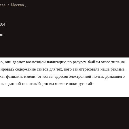
za, г. Москва ,
004
ru
но, они делают возможной навигацию по ресурсу. Файлы этого типа не
овать содержание сайтов для тех, кого заинтересовала наша реклама.
ат фамилии, имени, отчества, адресов электронной почты, домашнего
ны с данной политикой , то вы можете покинуть сайт.