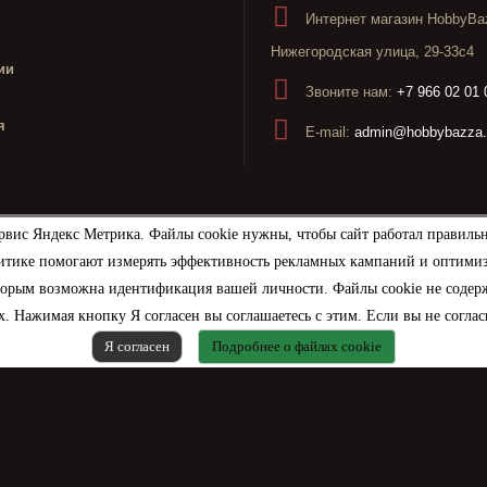
Интернет магазин HobbyBaz
Нижегородская улица, 29-33с4
ии
Звоните нам:
+7 966 02 01 
я
E-mail:
admin@hobbybazza.
рвис Яндекс Метрика. Файлы cookie нужны, чтобы сайт работал правиль
итике помогают измерять эффективность рекламных кампаний и оптимизир
торым возможна идентификация вашей личности. Файлы cookie не содерж
. Нажимая кнопку Я согласен вы соглашаетесь с этим. Если вы не соглас
Я согласен
Подробнее о файлах cookie