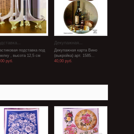
дставка...
Декупажная...
астиковая подставка под
Декупажная карта Вино
релку , высота 12,5 см
(выкройка) арт. 1585...
,00 руб.
40,00 руб.