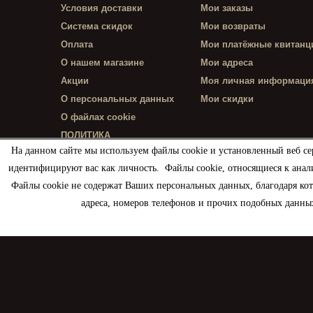
Условия доставки
Мои заказы
Система скидок
Мои возвраты
Оплата
Мои платёжные квитанц
О нашем магазине
Мои адреса
Акции
Моя личная информаци
О персональных данных
Мои скидки
О файлах cookie
ПОЛИТИКА
КОНФИДЕНЦИАЛЬНОСТИ
На данном сайте мы используем файлы cookie и установленный веб се
идентифицируют вас как личность. Файлы cookie, относящиеся к анал
Файлы cookie не содержат Ваших персональных данных, благодаря ко
адреса, номеров телефонов и прочих подобных данных