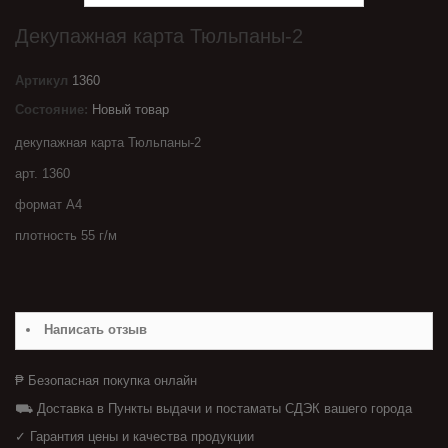
Декупажная карта Тюльпаны-2
Артикул
1360
Состояние:
Новый товар
декупажная карта Тюльпаны-2
арт. 1360
формат А4
плотность 55 г/м
Написать отзыв
₱ Безопасная покупка онлайн
⛟ Доставка в Пункты выдачи и постаматы СДЭК вашего города
✓ Гарантия цены и качества продукции