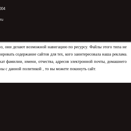
004
ru
но, они делают возможной навигацию по ресурсу. Файлы этого типа не
овать содержание сайтов для тех, кого заинтересовала наша реклама.
ат фамилии, имени, отчества, адресов электронной почты, домашнего
ны с данной политикой , то вы можете покинуть сайт.