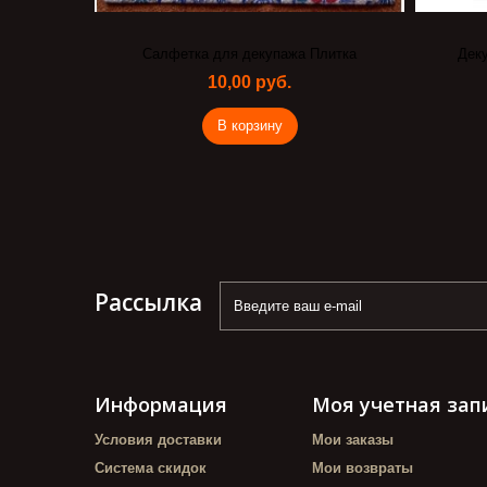
литка
Декупажная карта Impressio Часы
Сал
16670
55,00 руб.
В корзину
Рассылка
Информация
Моя учетная зап
Условия доставки
Мои заказы
Система скидок
Мои возвраты