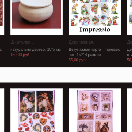
Шкатулка...
Декупажная...
Де
а
натурально дерево. 10*6 см
Декупажная карта Impressio
Де
150,00 руб.
арт. 15214 размер...
пт
55,00 руб.
50