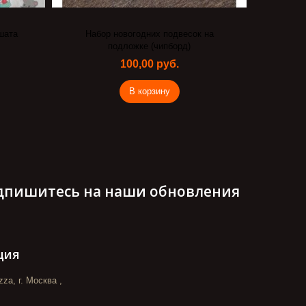
 на
Base of Art декупажная карта А4
Shabby fon 25
92,00 руб.
В корзину
дпишитесь на наши обновления
ция
za, г. Москва ,