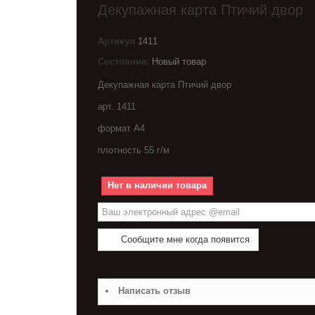
Декупажная карта Птичий двор
Артикул
1411
Состояние:
Новый товар
Декупажная карта Птичий двор
арт. 1411
формат А4
плотность 55 г/м
Нет в наличии товара
Сообщите мне когда появится
Написать отзыв