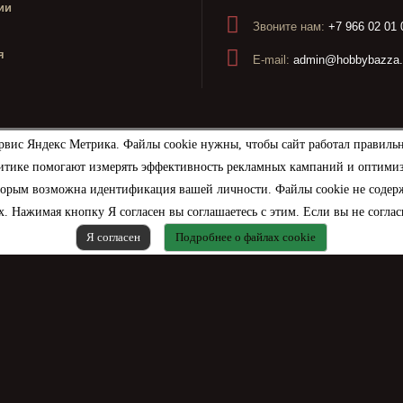
ии
Звоните нам:
+7 966 02 01 
я
E-mail:
admin@hobbybazza.
рвис Яндекс Метрика. Файлы cookie нужны, чтобы сайт работал правиль
итике помогают измерять эффективность рекламных кампаний и оптимизир
торым возможна идентификация вашей личности. Файлы cookie не содерж
. Нажимая кнопку Я согласен вы соглашаетесь с этим. Если вы не соглас
Я согласен
Подробнее о файлах cookie