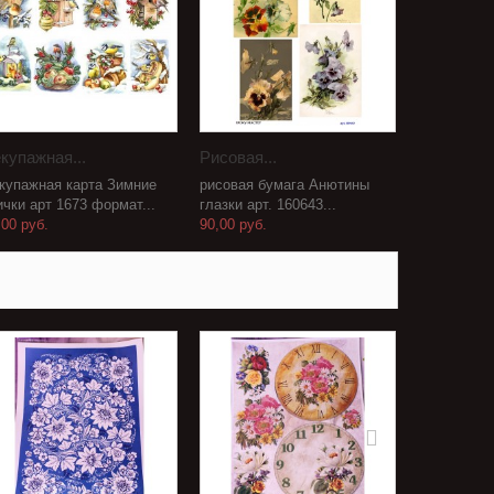
купажная...
Рисовая...
купажная карта Зимние
рисовая бумага Анютины
ички арт 1673 формат...
глазки арт. 160643...
,00 руб.
90,00 руб.