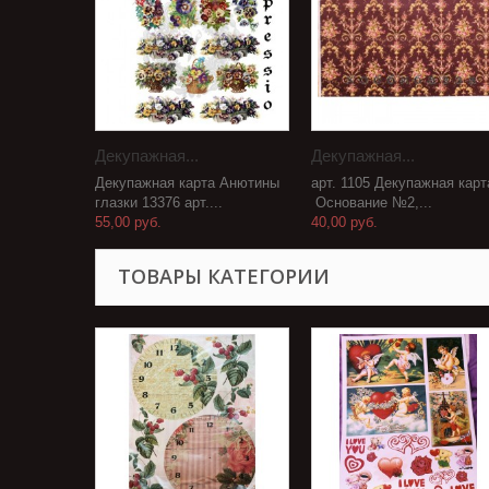
Декупажная...
Декупажная...
Декупажная карта Анютины
арт. 1105 Декупажная карт
глазки 13376 арт....
Основание №2,...
55,00 руб.
40,00 руб.
ТОВАРЫ КАТЕГОРИИ