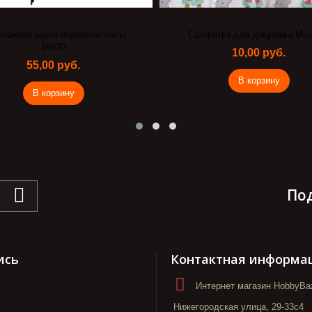
фетка для декупажа Мышата
Набор новогодних подвесок
подложке (чипборд)
10,00 руб.
100,00 руб.
В корзину
В корзину
По
ись
Контактная информа
Интернет магазин HobbyBaz
Нижегородская улица, 29-33с4