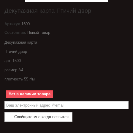
Декупажная карта Птичий двор
Артикул
1500
Состояние:
Новый товар
Декупажная карта
Птичий двор
арт. 1500
размер А4
плотность 55 г/м
Нет в наличии товара
Сообщите мне когда появится