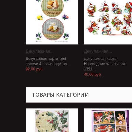
Декупажная...
Декупажная...
Декупажная карта Set
Декупажная карта
cheese 4 производство...
Новогодние эльфы арт.
92,00 руб.
1391...
40,00 руб.
ТОВАРЫ КАТЕГОРИИ