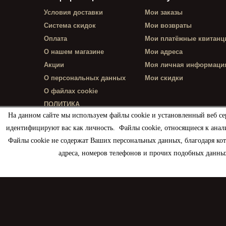
Условия доставки
Мои заказы
Система скидок
Мои возвраты
Оплата
Мои платёжные квитанц
О нашем магазине
Мои адреса
Акции
Моя личная информаци
О персональных данных
Мои скидки
О файлах cookie
ПОЛИТИКА
КОНФИДЕНЦИАЛЬНОСТИ
На данном сайте мы используем файлы cookie и установленный веб се
идентифицируют вас как личность. Файлы cookie, относящиеся к анал
Файлы cookie не содержат Ваших персональных данных, благодаря ко
адреса, номеров телефонов и прочих подобных данных