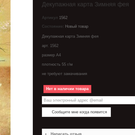
Декупажная карта Зимняя фея
Артикул
1562
Состояние:
Новый товар
Декупажная карта Зимняя фея
арт. 1562
размер А4
плотность 55 г/м
не требуют замачивания
Нет в наличии товара
Сообщите мне когда появится
Написать отзыв