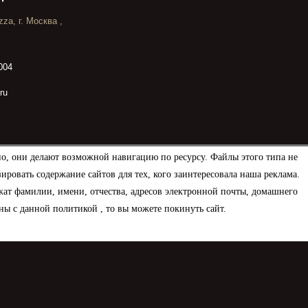
za, г. Москва ,
004
ru
но, они делают возможной навигацию по ресурсу. Файлы этого типа не
овать содержание сайтов для тех, кого заинтересовала наша реклама.
ат фамилии, имени, отчества, адресов электронной почты, домашнего
ны с данной политикой , то вы можете покинуть сайт.