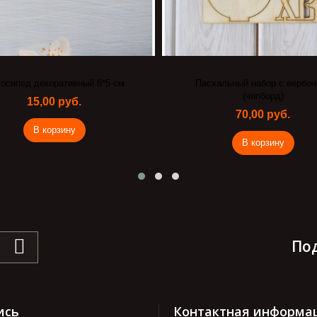
осипед декоративный 6*5 см
Пасхальный набор с вербоч
(чипборд)
15,00 руб.
70,00 руб.
В корзину
В корзину
По
ись
Контактная информа