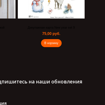
кой
Декупажная карта New year set 9
Декор
75,00 руб.
В корзину
дпишитесь на наши обновления
ция