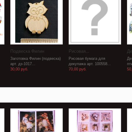
Подвеска Филин
Рисовая...
Де
Заготовка Филин (подвеска)
Рисовая бумага для
Де
арт. дз-1017...
декупажа арт. 100558...
пт
30,00 руб.
70,00 руб.
50