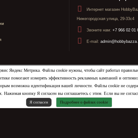
Интернет магазин HobbyBaz
Нижегородская улица, 29-33с4
ии
Звоните нам:
+7 966 02 01 
я
E-mail:
admin@hobbybazza.
рвис Яндекс Метрика. Файлы cookie нужны, чтобы сайт работал правиль
итике помогают измерять эффективность рекламных кампаний и оптимизир
торым возможна идентификация вашей личности. Файлы cookie не содерж
. Нажимая кнопку Я согласен вы соглашаетесь с этим. Если вы не соглас
Я согласен
Подробнее о файлах cookie