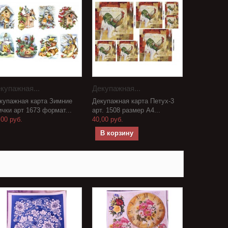
купажная...
Декупажная...
купажная карта Зимние
Декупажная карта Петух-3
ички арт 1673 формат...
арт. 1508 размер А4...
,00 руб.
40,00 руб.
В корзину