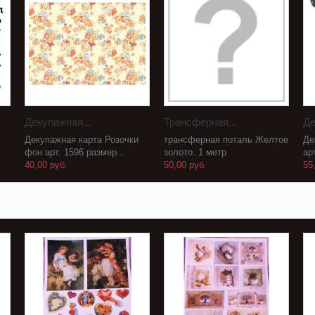
Декупажная...
Трансферная...
Де
Декупажная карта Розочки
трансферная поталь Желтое
Де
фон арт. 1596 размер...
золото. 1 метр
ар
40,00 руб.
50,00 руб.
55