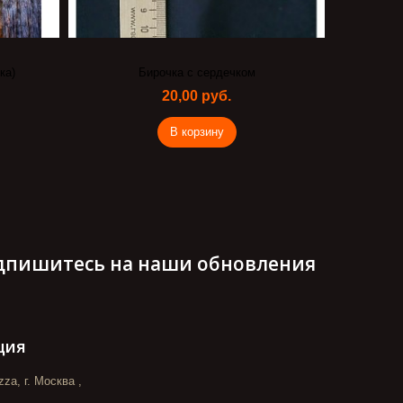
ка)
Бирочка с сердечком
Дек
20,00 руб.
В корзину
дпишитесь на наши обновления
ция
za, г. Москва ,