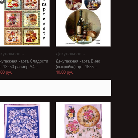
купажная...
Декупажная...
купажная карта Сладости
Декупажная карта Вино
т. 13250 размер А4...
(выкройка) арт. 1585...
,00 руб.
40,00 руб.