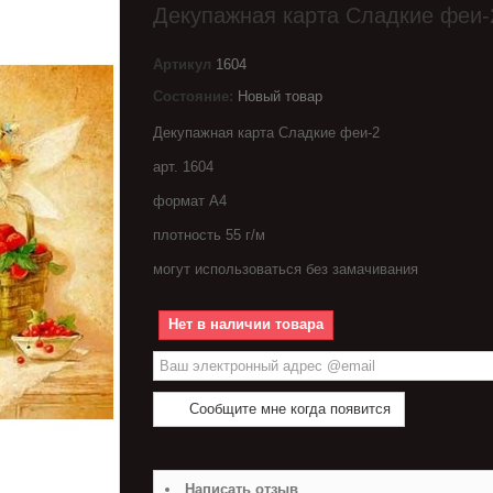
Декупажная карта Сладкие феи-
Артикул
1604
Состояние:
Новый товар
Декупажная карта Сладкие феи-2
арт. 1604
формат А4
плотность 55 г/м
могут использоваться без замачивания
Нет в наличии товара
Сообщите мне когда появится
Написать отзыв