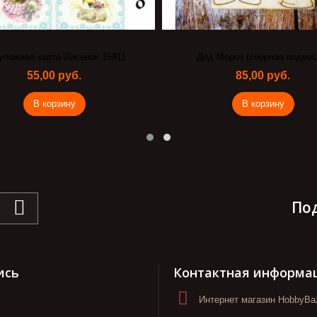
упажная карта Лисенок 15911
Дед Мороз (сборная подвес
55,00 руб.
85,00 руб.
В корзину
В корзину
По
ись
Контактная информа
Интернет магазин HobbyBaz