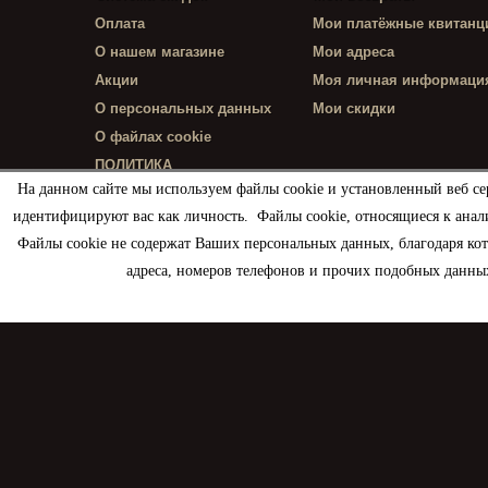
Оплата
Мои платёжные квитанц
О нашем магазине
Мои адреса
Акции
Моя личная информаци
О персональных данных
Мои скидки
О файлах cookie
ПОЛИТИКА
КОНФИДЕНЦИАЛЬНОСТИ
На данном сайте мы используем файлы cookie и установленный веб се
идентифицируют вас как личность. Файлы cookie, относящиеся к анал
Файлы cookie не содержат Ваших персональных данных, благодаря ко
адреса, номеров телефонов и прочих подобных данных