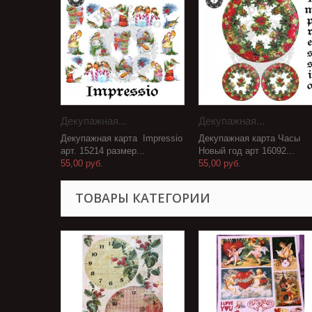
Декупажная...
Декупажная...
Декупажная карта Impressio
Декупажная карта Часы
арт. 15214 размер...
Новый год арт 16092...
55,00 руб.
55,00 руб.
ТОВАРЫ КАТЕГОРИИ