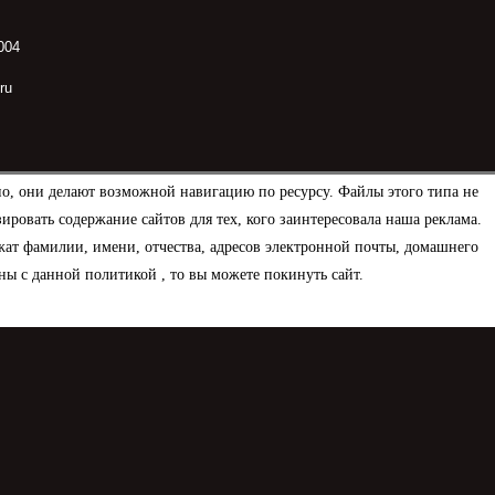
004
ru
но, они делают возможной навигацию по ресурсу. Файлы этого типа не
овать содержание сайтов для тех, кого заинтересовала наша реклама.
ат фамилии, имени, отчества, адресов электронной почты, домашнего
ны с данной политикой , то вы можете покинуть сайт.