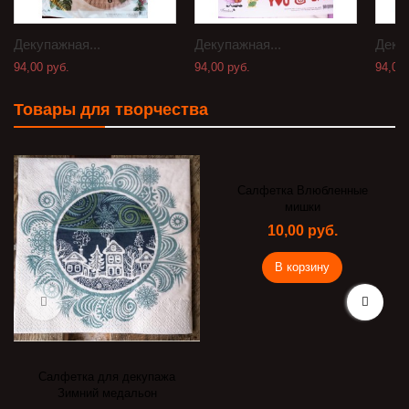
Декупажная...
Декупажная...
Декуп
94,00 руб.
94,00 руб.
94,00 
Товары для творчества
Салфетка Влюбленные
мишки
10,00 руб.
В корзину
Салфетка для декупажа
Зимний медальон