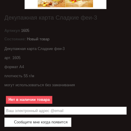
Декупажная карта Сладкие феи-3
Артикул
1605
Состояние:
Новый товар
Декупажная карта Сладкие феи-3
арт. 1605
формат А4
плотность 55 г/м
могут использоваться без замачивания
Нет в наличии товара
Сообщите мне когда появится