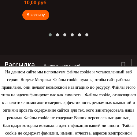
10,00 руб.
В корзину
Рассылка
На данном сайте мы используем файлы cookie и установленный веб
сервис Яндекс Метрика. Файлы cookie нужны, чтобы сайт работал
правильно, они делают возможной навигацию по ресурсу. Файлы этого
типа не идентифицируют вас как личность. Файлы cookie, относящиеся
Информация
к аналитике помогают измерять эффективность рекламных кампаний и
оптимизировать содержание сайтов для тех, кого заинтересовала наша
Моя учетная запись
реклама. Файлы cookie не содержат Ваших персональных данных,
благодаря которым возможна идентификация вашей личности. Файлы
Контактная информация
cookie не содержат фамилии, имени, отчества, адресов электронной