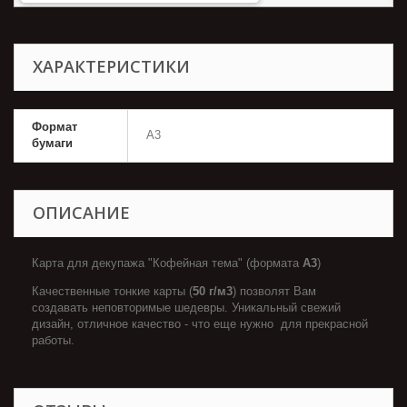
ХАРАКТЕРИСТИКИ
Формат
А3
бумаги
ОПИСАНИЕ
Карта для декупажа "Кофейная тема" (формата
А3
)
Качественные тонкие карты (
50 г/м3
) позволят Вам
создавать неповторимые шедевры. Уникальный свежий
дизайн, отличное качество - что еще нужно для прекрасной
работы.