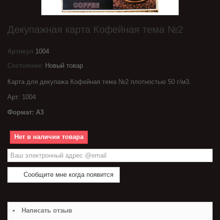
Декупажная карта Кофейная тема №2
Артикул
1004
Состояние:
Новый товар
Карта для декупажа Кофейная тема №2 плотностью 50 г/м3.
Арт: 1004
Формат: А3
Нет в наличии товара
Сообщите мне когда появится
Написать отзыв