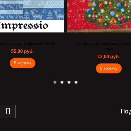
пажная карта Импрессио 15186
Салфетка для декупажа Ново
елка
55,00 руб.
12,00 руб.
В корзину
В корзину
По