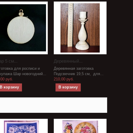
р 5 см...
Деревянный...
готовка для росписи и
Деревянная заготовка
купажа Шар новогодний...
Подсвечник 19,5 см, для...
,00 руб.
210,00 руб.
В корзину
В корзину