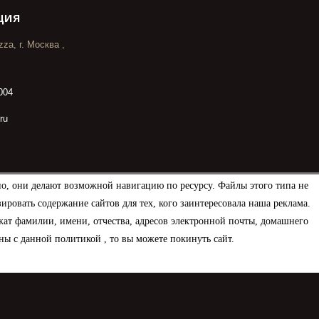
ция
za, г. Москва ,
004
ru
но, они делают возможной навигацию по ресурсу. Файлы этого типа не
овать содержание сайтов для тех, кого заинтересовала наша реклама.
ат фамилии, имени, отчества, адресов электронной почты, домашнего
ны с данной политикой , то вы можете покинуть сайт.