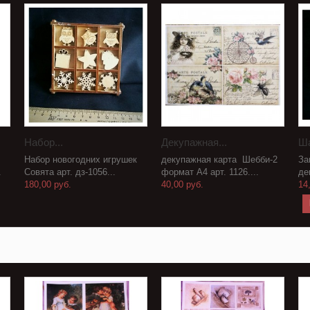
Набор...
Декупажная...
Ша
Набор новогодних игрушек
декупажная карта Шебби-2
За
.
Совята арт. дз-1056...
формат А4 арт. 1126....
де
180,00 руб.
40,00 руб.
14