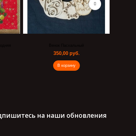
годняя
Венок Пасхальный
Дед 
350,00 руб.
В корзину
дпишитесь на наши обновления