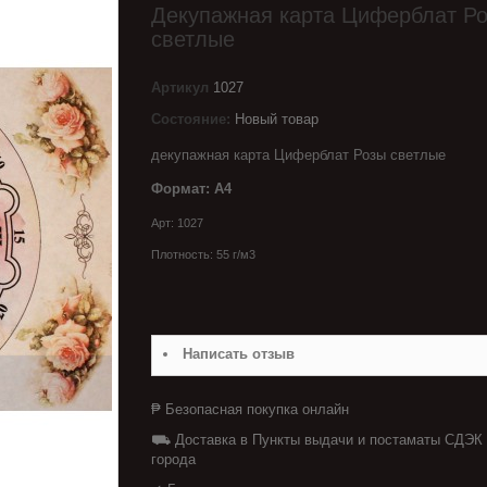
Декупажная карта Циферблат Р
светлые
Артикул
1027
Состояние:
Новый товар
декупажная карта Циферблат Розы светлые
Формат: А4
Арт: 1027
Плотность:
55 г/м3
Написать отзыв
₱ Безопасная покупка онлайн
⛟ Доставка в Пункты выдачи и постаматы СДЭК
города