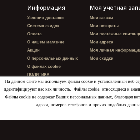
Информация
Моя учетная зап
Условия доставки
Мои заказы
Система скидок
Мои возвраты
Оплата
Мои платёжные квитанц
О нашем магазине
Мои адреса
Акции
Моя личная информаци
О персональных данных
Мои скидки
О файлах cookie
ПОЛИТИКА
КОНФИДЕНЦИАЛЬНОСТИ
На данном сайте мы используем файлы cookie и установленный веб се
идентифицируют вас как личность. Файлы cookie, относящиеся к анал
Файлы cookie не содержат Ваших персональных данных, благодаря ко
адреса, номеров телефонов и прочих подобных данных