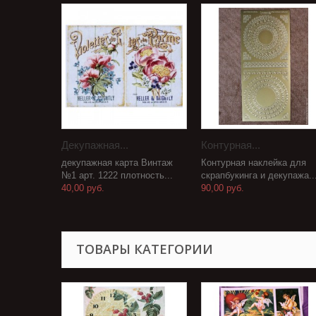
Декупажная...
Контурная...
декупажная карта Винтаж
Контурная наклейка для
№1 арт. 1222 плотность...
скрапбукинга и декупажа..
40,00 руб.
90,00 руб.
ТОВАРЫ КАТЕГОРИИ