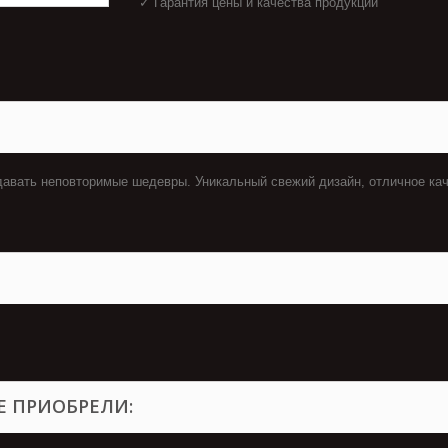
✓ Гарантия цены и качества продукции
здавать неповторимые шедевры. Уникальный свежий дизайн, отличное ка
Е ПРИОБРЕЛИ: