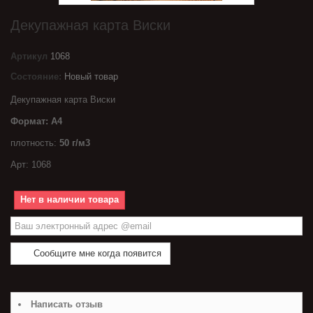
Декупажная карта Виски
Артикул
1068
Состояние:
Новый товар
Декупажная карта Виски
Формат: А4
плотность:
50 г/м3
Арт: 1068
Нет в наличии товара
Сообщите мне когда появится
Написать отзыв