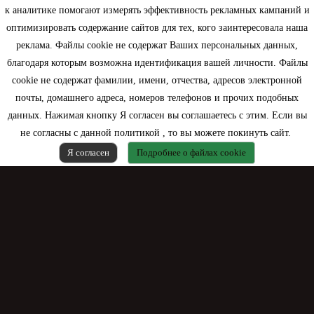
Информация
к аналитике помогают измерять эффективность рекламных кампаний и
оптимизировать содержание сайтов для тех, кого заинтересовала наша
Моя учетная запись
реклама. Файлы cookie не содержат Ваших персональных данных,
благодаря которым возможна идентификация вашей личности. Файлы
Контактная информация
cookie не содержат фамилии, имени, отчества, адресов электронной
почты, домашнего адреса, номеров телефонов и прочих подобных
данных. Нажимая кнопку Я согласен вы соглашаетесь с этим. Если вы
не согласны с данной политикой , то вы можете покинуть сайт.
Я согласен
Подробнее о файлах cookie