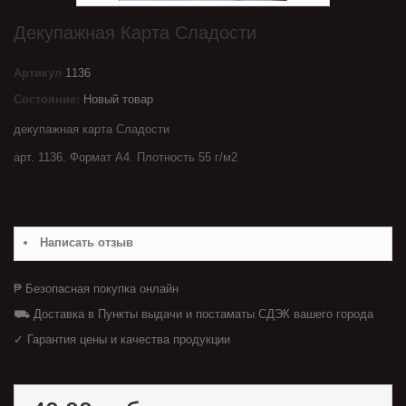
Декупажная Карта Сладости
Артикул
1136
Состояние:
Новый товар
декупажная карта Сладости
арт. 1136. Формат А4. Плотность 55 г/м2
Написать отзыв
₱ Безопасная покупка онлайн
⛟ Доставка в Пункты выдачи и постаматы СДЭК вашего города
✓ Гарантия цены и качества продукции