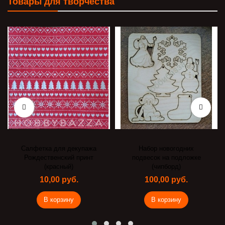
Товары для творчества
Салфетка для декупажа
Набор новогодних
Рождественский принт
подвесок на подложке
(красный)
(чипборд)
10,00 руб.
100,00 руб.
В корзину
В корзину