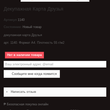
Декупажная Карта Друзья
Артикул
1140
Состояние:
Новый товар
декупажная карта Друзья
арт. 1140. Формат А4. Плотность 55 г/м2
Нет в наличии товара
Сообщите мне когда появится
Написать отзыв
₱ Безопасная покупка онлайн