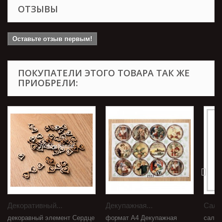
ОТЗЫВЫ
Оставьте отзыв первым!
ПОКУПАТЕЛИ ЭТОГО ТОВАРА ТАК ЖЕ
ПРИОБРЕЛИ:
Декоративный...
Декупажная...
Салф
декоравный элемент Сердце
формат А4 Декупажная
салфе